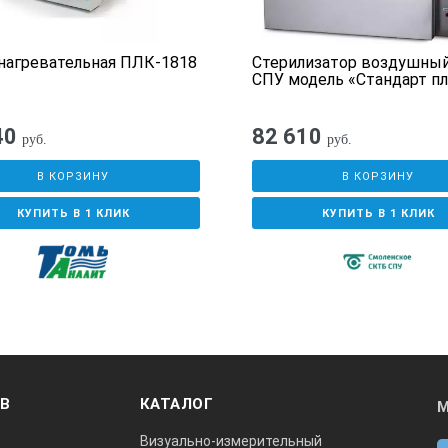
яема
да
нагревательная ПЛК-1818
Стерилизатор воздушный
ъемный поток воды)
0.45 bar
СПУ модель «Стандарт п
сывания) (расход 0 л)
0.35 bar
40
82 610
руб.
руб.
ар давление противодействия)
26 l/min
В КОРЗИНУ
В КОРЗИНУ
M16x1
КУПИТЬ В 1 КЛИК
КУПИТЬ В 1 КЛИК
150 mm
да
Мост
ажима
260 mm
ОВ
КАТАЛОГ
М
иверсальный зажим
360 mm
Визуально-измерительный