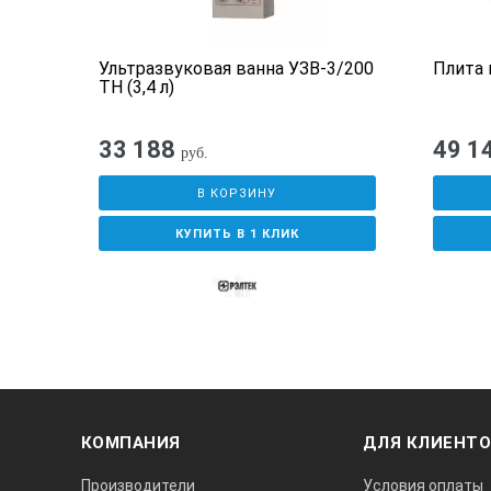
Производительность насоса измен
Ультразвуковая ванна УЗВ-3/200
Плита 
Давление насоса макс. (0 литр под
ТН (3,4 л)
Нагнетательный насос (сторона вса
33 188
49 1
руб.
Макс пропускная способность (0 б
В КОРЗИНУ
Pump connection
КУПИТЬ В 1 КЛИК
Глубина термостата мин.
Возможность калибровки
Крепление приборов
Мин. растяжение универсального з
КОМПАНИЯ
ДЛЯ КЛИЕНТ
макс. Ø зажимаемого предмета, ун
Производители
Условия оплаты