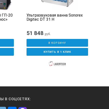
 ГП-20
Ультразвуковая ванна Sonorex
«Лак
люс»
Digitec DT 31 H
МИН
мол
51 848
руб.
В КОРЗИНУ
КУПИТЬ В 1 КЛИК
Ы В СОЦСЕТЯХ: