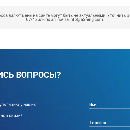
PT 100
рсов валют цены на сайте могут быть не актуальными.
Уточнить це
07-46 или по эл. почте info@a3-eng.com.
PT 100
PT1000
Диодная 
ы
Диодная 
ИСЬ ВОПРОСЫ?
76
0.02 ±K
ого термометра
PT 100
ультацию у наших
й температуры
0.1 ±°C
ной связи!
 датчиком
да