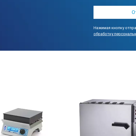
0.1 ±K
еждения
да
Нажимая кнопку отпра
дения
да
обработку персональ
о высокой температуре
да
о низкой температуре
нет
ин.
0 °C
акс.
260 °C
идкости в термостате ниже допустимого уровня
да
да
Нагнетат