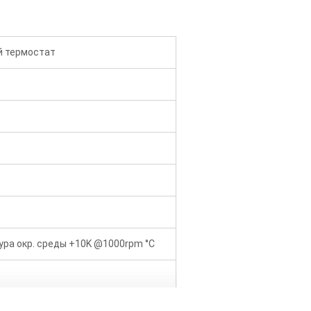
й термостат
ра окр. среды +10K @1000rpm °C