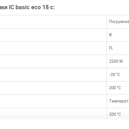
и IC basic eco 18 c:
Погружно
III
FL
2500 W
-20 °C
200 °C
Температу
200 °C
да