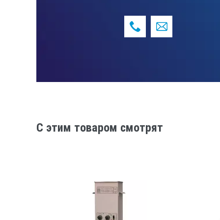
Колебание температур нагрева
Визуальная сигнализация предупр
Звуковая сигнализация предупреж
Сигнализация для предупреждения 
Сигнализация для предупреждения 
Регулируемый безопасный нагрев м
C этим товаром смотрят
Регулируемый безопасный нагрев м
Автомат. отключение при уровне ж
Over-level protection
Тип насоса