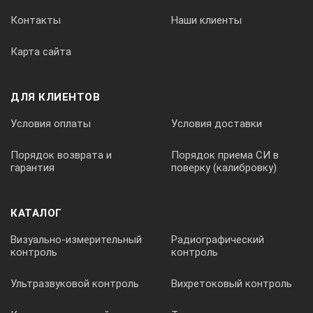
Контакты
Наши клиенты
Габариты
Карта сайта
585х335х480 мм
ДЛЯ КЛИЕНТОВ
Масса
Условия оплаты
Условия доставки
15 кг
Порядок возврата и
Порядок приема СИ в
гарантия
поверку (калибровку)
Стандартный комплект поставки
КАТАЛОГ
ВТ25-1:
Визуально-измерительный
Радиографический
ванна термостата ВТ25-1;
контроль
контроль
блок регулирования;
Ультразвуковой контроль
Вихретоковый контроль
выпускная трубка;