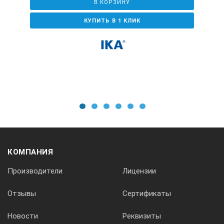
В КОРЗИНУ
Объем
КУПИТЬ В 1 КЛИК
25 л
Габариты ванны/глубина
360х260/200 мм
1
2
3
4
5
6
Мощность макс.
КОМПАНИЯ
2500 Вт
Производители
Лицензии
Питание
Отзывы
Сертификаты
220/50 В/Гц
Новости
Реквизиты