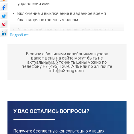
управления ими.
Включение и выключение в заданное время
благодаря встроенным часам.
Адаптивный самонастраивающийся регулятор
Подробнее
температуры.
Возможность регулировать температуру по
программе, состоящей из 10-ти температурно-
В связи с большими колебаниями курсов
валют цены на сайте могут быть не
временных интервалов.
актуальными.
Уточнить цены можно по
телефону +7 (495) 120-07-46 или по эл. почте
Выбор оптимальных настроек в зависимости от
info@a3-eng.com.
используемого теплоносителя.
Регулируемая скорость нагрева и охлаждения
теплоносителя.
Возможность подключения внешнего датчика
температуры.
У ВАС ОСТАЛИСЬ ВОПРОСЫ?
Насосы, выполненные из нержавеющей стали,
подшипники и пружинные муфты оригинальной
конструкции, используемые в приводе, гарантируют
Получите бесплатную консультацию у наших