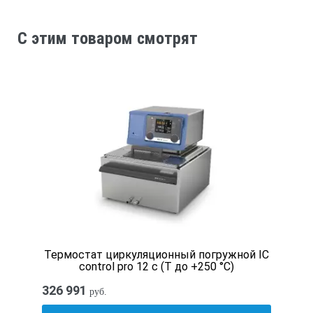
для диапазона 100…200 ºC жидкость ПМС-100.
C этим товаром смотрят
Технические характеристики ВТ25-1:
Температура
о
20,0…100,0
C
Погрешность
о
±0,1
C
Терморегулятор
Термостат циркуляционный погружной IC
control pro 12 c (Т до +250 °С)
цифровой
326 991
руб.