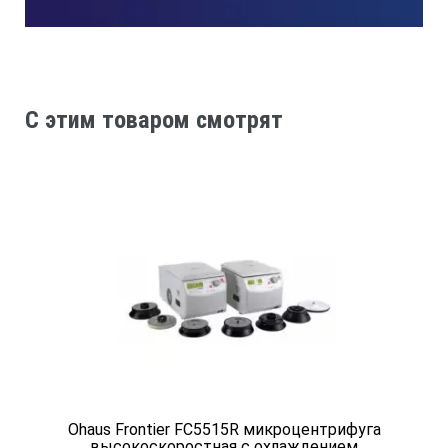
Диапазон температур, °С
C этим товаром смотрят
без внешнего охлаждения
(Т
+10)…+150
окр.ср.
с охлаждением водопроводной водой
(Т
+5)…+150
воды
с охлаждением криостатом
Ohaus Frontier FC5515R микроцентрифуга
высокоскоростная с охлаждением