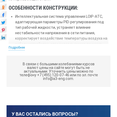
ОСОБЕННОСТИ КОНСТРУКЦИИ:
Интеллектуальная система управления LOIP-AТC,
адаптирующая параметры PID-регулирования под
тип рабочей жидкости, устраняет влияние
нестабильности напряжения в сети питания,
корректирует воздействие температуры воздуха на
работу устройства, определяя высокую точность
Подробнее
поддержания температуры.
Эффективная система перемешивания
обеспечивает безградиентное распределение
В связи с большими колебаниями курсов
валют цены на сайте могут быть не
температур по всему объему ванны.
актуальными.
Уточнить цены можно по
телефону +7 (495) 120-07-46 или по эл. почте
Пятиразрядный дисплей, предназначенный для
info@a3-eng.com.
отображения текущих и заданных значений,
служебных параметров и кодов.
Простая коррекция показаний внутреннего
термодатчика с возможностью калибровки по двум
точкам.
У ВАС ОСТАЛИСЬ ВОПРОСЫ?
Автоматическое отключение прибора при снижении