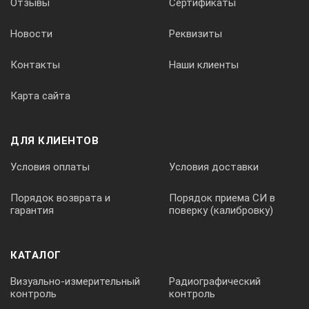
Отзывы
Сертификаты
±0,02
Новости
Реквизиты
Погрешность поддержания температуры в диапазоне (+10;+1
Контакты
Наши клиенты
Карта сайта
±0,01
ДЛЯ КЛИЕНТОВ
Потребляемая мощность от сети 220 В, не более, Вт
Условия оплаты
Условия доставки
1500
Порядок возврата и
Порядок приема СИ в
гарантия
поверку (калибровку)
Габаритные размеры (Ш*Г*В), мм
КАТАЛОГ
380*235*560
Визуально-измерительный
Радиографический
контроль
контроль
Объём рабочей жидкости, л