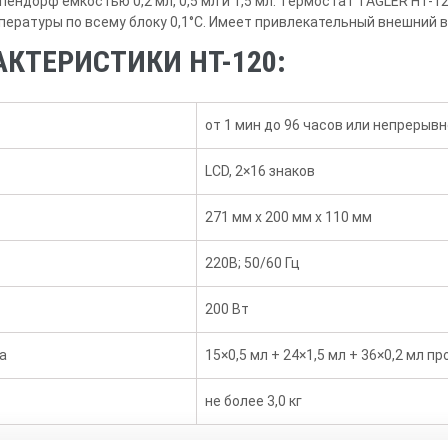
ендорф емкостью 0,2 мл, 0,5 мл и 1,5 мл. Термостат TAGLER НТ-
ратуры по всему блоку 0,1°С. Имеет привлекательный внешний в
КТЕРИСТИКИ HT-120:
от 1 мин до 96 часов или непрерыв
LCD, 2×16 знаков
271 мм x 200 мм x 110 мм
220В; 50/60 Гц
200 Вт
а
15×0,5 мл + 24×1,5 мл + 36×0,2 мл п
не более 3,0 кг