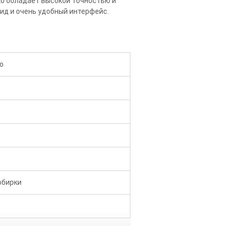
120 обладает высокой точностью и
ид и очень удобный интерфейс.
но
робирки