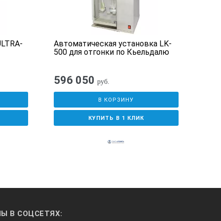
ULTRA-
Автоматическая установка LK-
Инку
500 для отгонки по Кьельдалю
SP62
596 050
77
руб.
В КОРЗИНУ
КУПИТЬ В 1 КЛИК
Ы В СОЦСЕТЯХ: