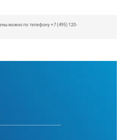
ны можно по телефону +7 (495) 120-
…+120°С
ше комн. t°…+120°C