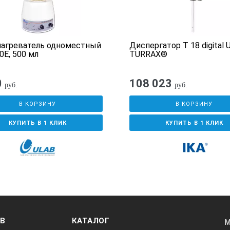
нагреватель одноместный
Диспергатор T 18 digital 
0E, 500 мл
TURRAX®
0
108 023
руб.
руб.
В КОРЗИНУ
В КОРЗИНУ
КУПИТЬ В 1 КЛИК
КУПИТЬ В 1 КЛИК
ОВ
КАТАЛОГ
М