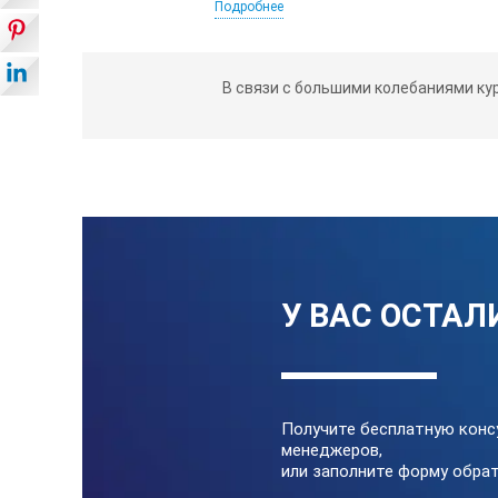
Подробнее
ТЕМПЕРАТУРНЫЕ Х
В связи с большими колебаниями ку
Диапазон установки температуры
Диапазон регулирования температ
Шаг установки температуры
Стабильность температуры при +37
Равномерность распределения темп.
У ВАС ОСТАЛ
Защита от перегрева
Получите бесплатную конс
менеджеров,
или заполните форму обрат