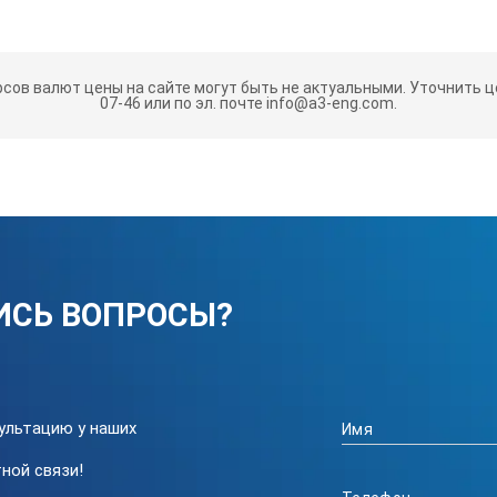
АРАКТЕРИСТИКИ:
рсов валют цены на сайте могут быть не актуальными.
Уточнить це
+20°С
07-46 или по эл. почте info@a3-eng.com.
уры
5°С вы
1°С
°С
±0,1°С
 по блоку при +37°С
±0,1°С
ИСЬ ВОПРОСЫ?
есть
ультацию у наших
ной связи!