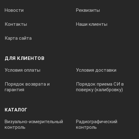
ПМС-100
Новости
Реквизиты
Производительность насоса:
Контакты
Наши клиенты
• максимальное давление
• максимальный расход
Карта сайта
0.9 бар
ДЛЯ КЛИЕНТОВ
24 л/мин
Условия оплаты
Условия доставки
Габаритные размеры термостата
Порядок возврата и
Порядок приема СИ в
гарантия
поверку (калибровку)
500×850×900 мм
КАТАЛОГ
Масса термостата без теплоносителя
Визуально-измерительный
Радиографический
контроль
контроль
60 кг