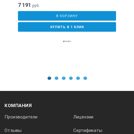
7 191
руб.
Диапазон регулирования температуры
В КОРЗИНУ
КУПИТЬ В 1 КЛИК
+50…+200 °С
Нестабильность поддержания установленной температур
±1 °С
1
2
3
4
5
6
Объём внутренней ванны
35 л
КОМПАНИЯ
Производители
Лицензии
Рекомендуемый теплоноситель
Отзывы
Сертификаты