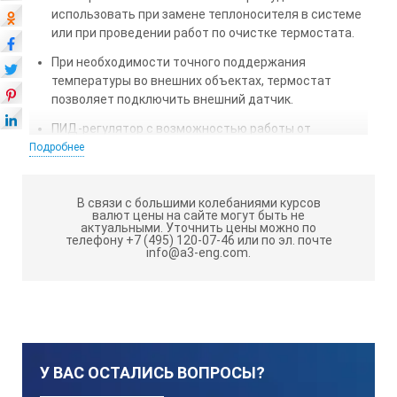
использовать при замене теплоносителя в системе
или при проведении работ по очистке термостата.
При необходимости точного поддержания
температуры во внешних объектах, термостат
позволяет подключить внешний датчик.
ПИД-регулятор с возможностью работы от
внешнего датчика позволяет выполнить
Подробнее
оптимальную настройку режима регулирования
температуры.
В связи с большими колебаниями курсов
Развитые системы самодиагностики и защиты
валют цены на сайте могут быть не
актуальными.
Уточнить цены можно по
позволяют контролировать превышение
телефону +7 (495) 120-07-46 или по эл. почте
температуры теплоносителя над установленным
info@a3-eng.com.
значением, уровень теплоносителя в системе,
температуру двигателя насоса, исправность
нагревателя и элементов управления им.
Встроенные часы с функцией включения и
выключения термостата в заданное время
У ВАС ОСТАЛИСЬ ВОПРОСЫ?
позволяют избавиться от длительного ожидания
выхода термостата на режим. Безопасность работы