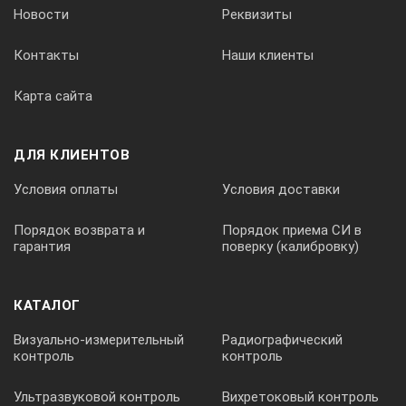
Производительность насоса:
Новости
Реквизиты
• максимальное давление
• максимальный расход
Контакты
Наши клиенты
Карта сайта
0.18 бар
8 л/мин
ДЛЯ КЛИЕНТОВ
Габаритные размеры термостатов:
Условия оплаты
Условия доставки
• ВТ20-1, ВТ20-2
Порядок возврата и
Порядок приема СИ в
гарантия
поверку (калибровку)
455×315×435 мм
Открытая часть ванны:
КАТАЛОГ
• ВТ20-1, ВТ20-2
Визуально-измерительный
Радиографический
контроль
контроль
200×240 мм
Ультразвуковой контроль
Вихретоковый контроль