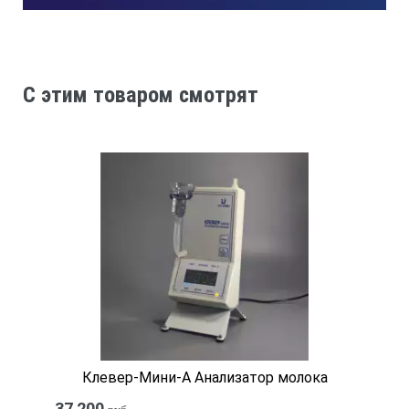
предназначены для контроля и управления
термостатом по открытому протоколу.
ТЕХНИЧЕСКИЕ ХАРАКТЕРИСТИКИ:
C этим товаром смотрят
Диапазон регулирования температуры:
• ВТ20-2
+20…+200 °C
Нестабильность поддержания установленной температур
±0.1 °C
Неоднородность температурного поля в ванне термостата
Клевер-Мини-А Анализатор молока
±0.1 °C
37 200