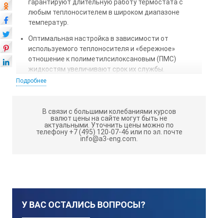
гарантируют длительную работу термостата с
любым теплоносителем в широком диапазоне
температур.
Оптимальная настройка в зависимости от
используемого теплоносителя и «бережное»
отношение к полиметилсилоксановым (ПМС)
жидкостям увеличивают срок их службы.
Подробнее
Для работы при температурах ниже температуры
окружающей среды термостат имеет встроенный
теплообменник для подключения к водопроводу или
В связи с большими колебаниями курсов
проточному охладителю.
валют цены на сайте могут быть не
актуальными.
Уточнить цены можно по
телефону +7 (495) 120-07-46 или по эл. почте
Встроенные часы с функцией включения и
info@a3-eng.com.
выключения термостата в заданное время
позволяют избавиться от длительного ожидания
выхода термостата на режим. Безопасность работы
термостата в отсутствие персонала
обеспечиваются встроенными системами
самодиагностики и защиты.
У ВАС ОСТАЛИСЬ ВОПРОСЫ?
Развитые системы самодиагностики и защиты