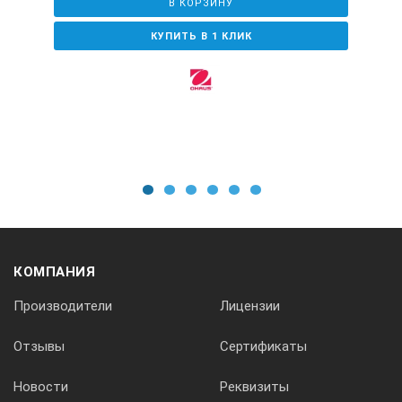
В КОРЗИНУ
КУПИТЬ В 1 КЛИК
Наличие подогрева
без подогрева
частота ультразвука, кГц — 37;
объем ванны, л — 1,75;
1
2
3
4
5
6
внутренние размеры ванны, ШхГхВ, мм — 151-137-
100;
мощность, Вт — 35;
КОМПАНИЯ
габариты, ШхГхВ, мм — 175-180-212;
Производители
Лицензии
вес, кг — 2,1.
Отзывы
Сертификаты
Аксессуары и опции:
Новости
Реквизиты