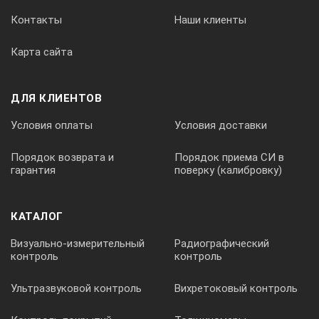
охлаждающий змеевик,
Контакты
Наши клиенты
держатели для инструментов,
держатели для колб и стаканов,
Карта сайта
пластиковые щипцы.
ДЛЯ КЛИЕНТОВ
Условия оплаты
Условия доставки
Порядок возврата и
Порядок приема СИ в
гарантия
поверку (калибровку)
КАТАЛОГ
Визуально-измерительный
Радиографический
контроль
контроль
Ультразвуковой контроль
Вихретоковый контроль