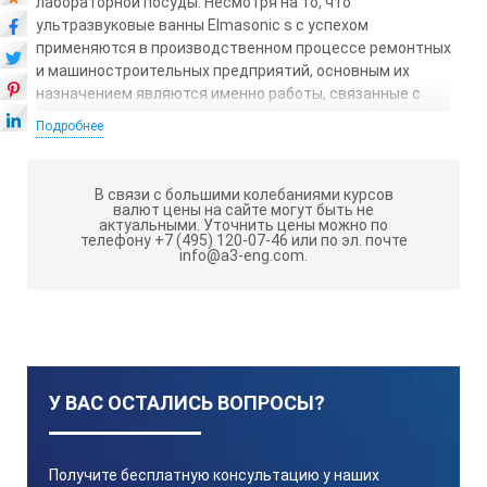
лабораторной посуды. Несмотря на то, что
ультразвуковые ванны Elmasonic s с успехом
применяются в производственном процессе ремонтных
и машиностроительных предприятий, основным их
назначением являются именно работы, связанные с
очисткой электронных плат, медицинских
Подробнее
принадлежностей, точной механики, оптики и т.д.
Помимо этого, УЗВ могут применяться в качестве
В связи с большими колебаниями курсов
смесителей, эмульгаторов, а также использоваться
валют цены на сайте могут быть не
для дегазации жидкостей- к примеру, в пищевой
актуальными.
Уточнить цены можно по
телефону +7 (495) 120-07-46 или по эл. почте
промышленности, проведении лабораторных
info@a3-eng.com.
исследований и т.д. Технологические параметры
процесса — температура и время обработки
устанавливаются оператором вручную и
поддерживаются автоматически в пределах 30-80°С на
период до 12 часов. С этой целью все модели
ультразвуковых ванн Elmasonic S оснащаются
У ВАС ОСТАЛИСЬ ВОПРОСЫ?
таймером и системой термостатирования.
Последняя включает электронагревательный элемент,
управляемый электронным блоком, а также
Получите бесплатную консультацию у наших
теплообменник, предназначенный для охлаждения