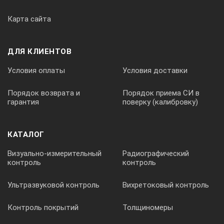
габариты, ШхГхВ, мм — 175-180-212;
Карта сайта
вес, кг — 2,1.
Аксессуары и опции:
ДЛЯ КЛИЕНТОВ
охлаждающий змеевик,
Условия оплаты
Условия доставки
держатели для инструментов,
Порядок возврата и
Порядок приема СИ в
держатели для колб и стаканов,
гарантия
поверку (калибровку)
пластиковые щипцы.
КАТАЛОГ
Визуально-измерительный
Радиографический
контроль
контроль
Ультразвуковой контроль
Вихретоковый контроль
Контроль покрытий
Толщиномеры