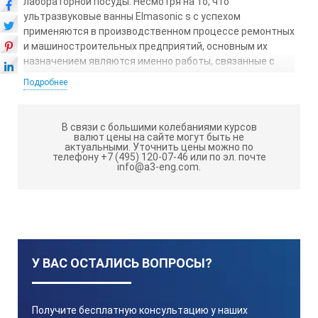
лабораторной посуды. Несмотря на то, что
ультразвуковые ванны Elmasonic s с успехом
применяются в производственном процессе ремонтных
и машиностроительных предприятий, основным их
назначением являются именно работы, связанные с
очисткой электронных плат, медицинских
Подробнее
принадлежностей, точной механики, оптики и т.д.
Помимо этого, УЗВ могут применяться в качестве
В связи с большими колебаниями курсов
смесителей, эмульгаторов, а также использоваться
валют цены на сайте могут быть не
для дегазации жидкостей- к примеру, в пищевой
актуальными.
Уточнить цены можно по
телефону +7 (495) 120-07-46 или по эл. почте
промышленности, проведении лабораторных
info@a3-eng.com.
исследований и т.д. Технологические параметры
процесса — температура и время обработки
устанавливаются оператором вручную и
поддерживаются автоматически в пределах 30-80°С на
период до 12 часов. С этой целью все модели
ультразвуковых ванн Elmasonic S оснащаются
У ВАС ОСТАЛИСЬ ВОПРОСЫ?
таймером и системой термостатирования. Последняя
включает электронагревательный элемент,
управляемый электронным блоком, а также
теплообменник, предназначенный для охлаждения
Получите бесплатную консультацию у наших