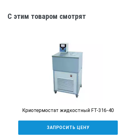
отображение температуры на светодиодном
дисплее;
C этим товаром смотрят
функция дегазации растворителей и моющих
растворов;
микропроцессорный контроль температуры и
времени;
отсутствие «мертвых» зон очистки;
таймер, мин — 1 — 35 или непрерывно;
корпус мойки из нержавеющей стали, устойчивой к
кавитации.
Технические характеристики Elmasonic
S15H, в комплекте крышка и корзина:
Криотермостат жидкостный FT-316-40
Частота ультразвука
ЗАПРОСИТЬ ЦЕНУ
37 кГц