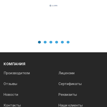
Объем ванны
1,75 л
Наличие подогрева
1
2
3
4
5
6
с подогревом
КОМПАНИЯ
Производители
Лицензии
частота ультразвука, кГц — 37;
объем ванны, л — 1,75;
Отзывы
Сертификаты
внутренние размеры ванны, ШхГхВ, мм — 151-137-
100;
Новости
Реквизиты
мощность, Вт — 95;
Контакты
Наши клиенты