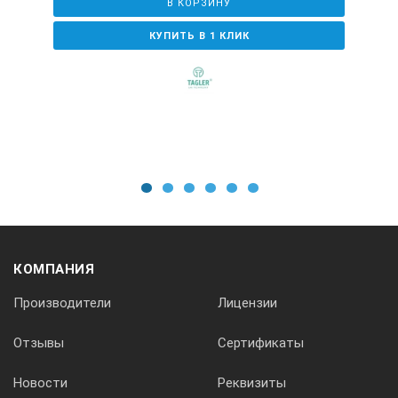
Частота ультразвука
В КОРЗИНУ
КУПИТЬ В 1 КЛИК
37 кГц
Объем ванны
18 л
1
2
3
4
5
6
Наличие подогрева
с подогревом
КОМПАНИЯ
Производители
Лицензии
частота ультразвука, кГц — 37;
Отзывы
Сертификаты
объем ванны, л — 18,0;
Новости
Реквизиты
габариты, ШхГхВ, мм — 390-340-321;