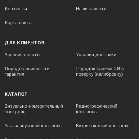
внутренние размеры ванны, ШхГхВ, мм — 327-300-
Контакты
Наши клиенты
200;
Карта сайта
мощность, Вт — 1000;
вес, кг — 8,5.
ДЛЯ КЛИЕНТОВ
Аксессуары и опции:
Условия оплаты
Условия доставки
корзины из нержавеющей стали,
Порядок возврата и
Порядок приема СИ в
держатели для колб и стаканов,
гарантия
поверку (калибровку)
пластиковая крышка,
охлаждающий змеевик,
КАТАЛОГ
держатели для инструментов,
Визуально-измерительный
Радиографический
контроль
контроль
пластиковые щипцы.
Ультразвуковой контроль
Вихретоковый контроль