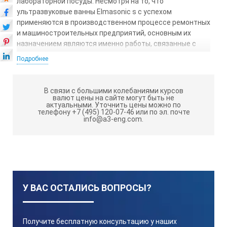
лабораторной посуды. Несмотря на то, что
ультразвуковые ванны Elmasonic s с успехом
применяются в производственном процессе ремонтных
и машиностроительных предприятий, основным их
назначением являются именно работы, связанные с
очисткой электронных плат, медицинских
Подробнее
принадлежностей, точной механики, оптики и т.д.
Помимо этого, УЗВ могут применяться в качестве
В связи с большими колебаниями курсов
смесителей, эмульгаторов, а также использоваться
валют цены на сайте могут быть не
для дегазации жидкостей- к примеру, в пищевой
актуальными.
Уточнить цены можно по
телефону +7 (495) 120-07-46 или по эл. почте
промышленности, проведении лабораторных
info@a3-eng.com.
исследований и т.д. Технологические параметры
процесса — температура и время обработки
устанавливаются оператором вручную и
поддерживаются автоматически в пределах 30-80°С на
период до 12 часов. С этой целью все модели
ультразвуковых ванн Elmasonic S оснащаются
У ВАС ОСТАЛИСЬ ВОПРОСЫ?
таймером и системой термостатирования. Последняя
включает электронагревательный элемент,
управляемый электронным блоком, а также
теплообменник, предназначенный для охлаждения
Получите бесплатную консультацию у наших