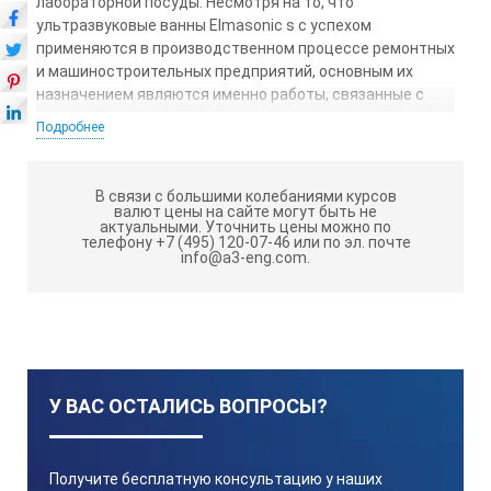
лабораторной посуды. Несмотря на то, что
ультразвуковые ванны Elmasonic s с успехом
применяются в производственном процессе ремонтных
и машиностроительных предприятий, основным их
назначением являются именно работы, связанные с
очисткой электронных плат, медицинских
Подробнее
принадлежностей, точной механики, оптики и т.д.
Помимо этого, УЗВ могут применяться в качестве
В связи с большими колебаниями курсов
смесителей, эмульгаторов, а также использоваться
валют цены на сайте могут быть не
для дегазации жидкостей- к примеру, в пищевой
актуальными.
Уточнить цены можно по
телефону +7 (495) 120-07-46 или по эл. почте
промышленности, проведении лабораторных
info@a3-eng.com.
исследований и т.д. Технологические параметры
процесса — температура и время обработки
устанавливаются оператором вручную и
поддерживаются автоматически в пределах 30-80°С на
период до 12 часов. С этой целью все модели
ультразвуковых ванн Elmasonic S оснащаются
У ВАС ОСТАЛИСЬ ВОПРОСЫ?
таймером и системой термостатирования. Последняя
включает электронагревательный элемент,
управляемый электронным блоком, а также
теплообменник, предназначенный для охлаждения
Получите бесплатную консультацию у наших