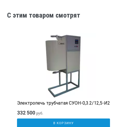
отображение температуры на светодиодном
дисплее;
C этим товаром смотрят
микропроцессорный контроль температуры и
времени;
отсутствие «мертвых» зон очистки;
таймер, мин — 1-35 или непрерывно;
сливной клапан и удобные ручки;
функция дегазации растворителей и моющих
растворов;
корпус мойки из нержавеющей стали, устойчивой к
кавитации.
Технические характеристики Elmasonic
Электропечь трубчатая СУОН-0,3.2/12,5-И2
S40H, в комплекте с крышкой и
332 500
корзиной:
руб.
В КОРЗИНУ