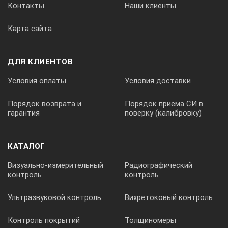
150;
Контакты
Наши клиенты
габариты, ШхГхВ, мм — 300-179-264;
Карта сайта
мощность, Вт — 340;
вес, кг — 4,0.
ДЛЯ КЛИЕНТОВ
Аксессуары и опции:
Условия оплаты
Условия доставки
корзины из нержавеющей стали,
Порядок возврата и
Порядок приема СИ в
гарантия
поверку (калибровку)
держатели для колб и стаканов,
пластиковая крышка,
КАТАЛОГ
охлаждающий змеевик,
Визуально-измерительный
Радиографический
держатели для инструментов,
контроль
контроль
пластиковые щипцы.
Ультразвуковой контроль
Вихретоковый контроль
Контроль покрытий
Толщиномеры