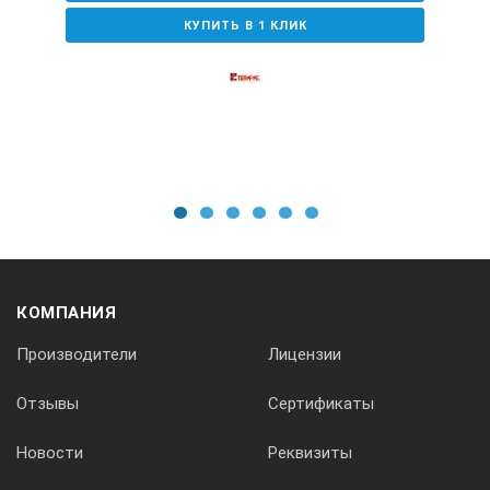
Частота ультразвука
КУПИТЬ В 1 КЛИК
37 кГц
Объем ванны
4,25 л
1
2
3
4
5
6
Наличие подогрева
КОМПАНИЯ
с подогревом
Производители
Лицензии
Отзывы
Сертификаты
объем ванны, л — 4,25;
частота ультразвука, кГц — 37;
Новости
Реквизиты
внутренние размеры ванны, ШхГхВ, мм — 240-137-