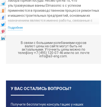
лабораторной посуды. Несмотря на то, что
ультразвуковые ванны Elmasonic s с успехом
применяются в производственном процессе ремонтных
и машиностроительных предприятий, основным их
назначением являются именно работы, связанные с
очисткой электронных плат, медицинских
Подробнее
принадлежностей, точной механики, оптики и т.д.
Помимо этого, УЗВ могут применяться в качестве
В связи с большими колебаниями курсов
смесителей, эмульгаторов, а также использоваться
валют цены на сайте могут быть не
для дегазации жидкостей- к примеру, в пищевой
актуальными.
Уточнить цены можно по
телефону +7 (495) 120-07-46 или по эл. почте
промышленности, проведении лабораторных
info@a3-eng.com.
исследований и т.д. Технологические параметры
процесса — температура и время обработки
устанавливаются оператором вручную и
поддерживаются автоматически в пределах 30-80°С на
период до 12 часов.
С этой целью все модели ультразвуковых ванн
У ВАС ОСТАЛИСЬ ВОПРОСЫ?
Elmasonic S оснащаются таймером и системой
термостатирования. Последняя включает
электронагревательный элемент, управляемый
Получите бесплатную консультацию у наших
электронным блоком, а также теплообменник,