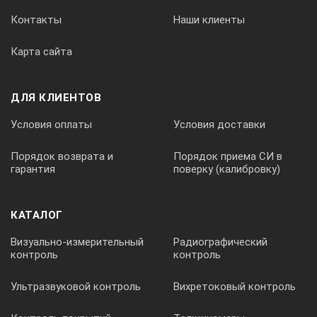
150;
Контакты
Наши клиенты
мощность, Вт — 550;
Карта сайта
габариты, ШхГхВ, мм — 365-186-264;
вес, кг — 5,1.
ДЛЯ КЛИЕНТОВ
Аксессуары и опции:
Условия оплаты
Условия доставки
корзины из нержавеющей стали,
Порядок возврата и
Порядок приема СИ в
держатели для колб и стаканов,
гарантия
поверку (калибровку)
пластиковая крышка,
охлаждающий змеевик,
КАТАЛОГ
держатели для инструментов,
Визуально-измерительный
Радиографический
контроль
контроль
пластиковые щипцы.
Ультразвуковой контроль
Вихретоковый контроль