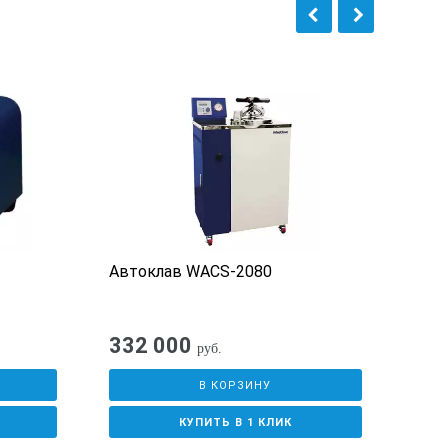
Автоклав WACS-2080
Бло
332 000
32
руб.
В КОРЗИНУ
КУПИТЬ В 1 КЛИК