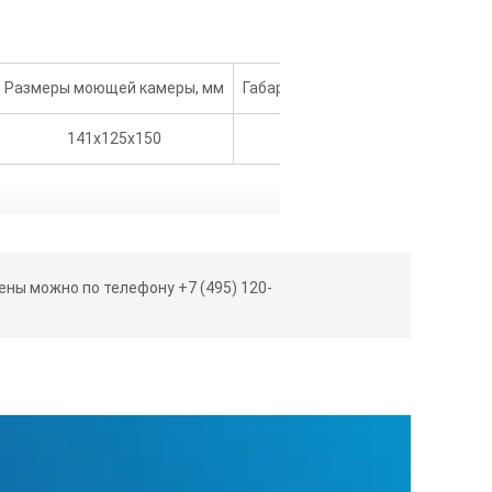
Размеры моющей камеры, мм
Габаритные размеры, мм
Масса
141х125х150
176х190х270
4,5
ны можно по телефону +7 (495) 120-