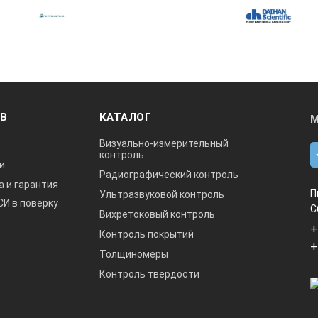
ОВ
КАТАЛОГ
М
Визуально-измерительный
контроль
и
Радиографический контроль
а и гарантия
П
Ультразвуковой контроль
СИ в поверку
С
Вихретоковый контроль
+
Контроль покрытий
+
Толщиномеры
Контроль твердости