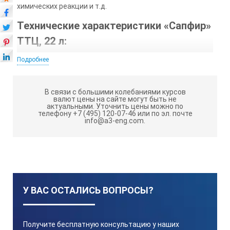
химических реакции и т.д.
Технические характеристики «Сапфир»
ТТЦ, 22 л:
Подробнее
Напряжение питания — 220 В/ 50-60 Гц;
Рабочая частота — 35 кГц;
В связи с большими колебаниями курсов
Объем — 22 л;
валют цены на сайте могут быть не
актуальными.
Уточнить цены можно по
Таймер цифровой — 1 — 99 мин;
телефону +7 (495) 120-07-46 или по эл. почте
info@a3-eng.com.
Термостат аналоговый — 15 — 65 С;
Потребляемая мощность — 1070 Вт;
Мощность генератора — 550 Вт;
Мощность нагревателя — 520 Вт;
У ВАС ОСТАЛИСЬ ВОПРОСЫ?
Габаритные размеры (ДхШхВ) — 530х330х400 мм;
Габариты емкости — (ДхШхВ) — 500х300х150 мм;
Получите бесплатную консультацию у наших
Вес — 15,0 кг.