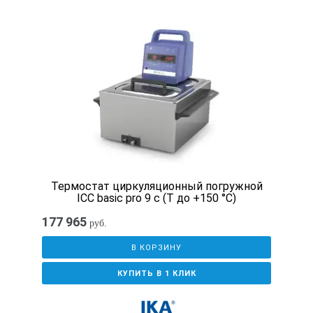
23,7
600х500х300
90,0
RK_1050_СН
½”
Термостат циркуляционный погружной
ICC basic pro 9 c (Т до +150 °С)
2400
177 965
руб.
600
В КОРЗИНУ
КУПИТЬ В 1 КЛИК
1950