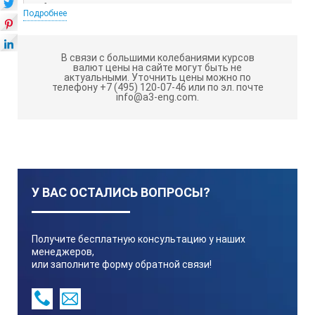
Объём, л
Подробнее
Тип
В связи с большими колебаниями курсов
валют цены на сайте могут быть не
актуальными.
Уточнить цены можно по
телефону +7 (495) 120-07-46 или по эл. почте
info@a3-eng.com.
Сливной кран
Пиковая мощность ультра-звука*, W
У ВАС ОСТАЛИСЬ ВОПРОСЫ?
Высоко-частотная мощность W
eff
Получите бесплатную консультацию у наших
Мощность нагрева, W
менеджеров,
или заполните форму обратной связи!
Вес нетто, кг