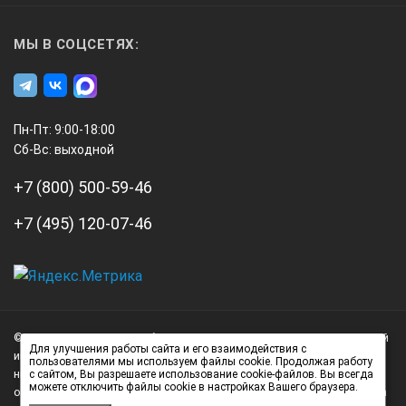
МЫ В СОЦСЕТЯХ:
Пн-Пт: 9:00-18:00
Сб-Вс: выходной
+7 (800) 500-59-46
+7 (495) 120-07-46
А3
Инжиниринг
© 2026 А3 Инжиниринг Обращаем Ваше внимание на то, что данный
Нагорный
Для улучшения работы сайта и его взаимодействия с
интернет-сайт носит исключительно информационный характер и
пользователями мы используем файлы cookie. Продолжая работу
проезд
ни при каких условиях не является публичной офертой,
с сайтом, Вы разрешаете использование cookie-файлов. Вы всегда
можете отключить файлы cookie в настройках Вашего браузера.
д.7
определяемой положениями статьи 437 (2) Гражданского кодекса