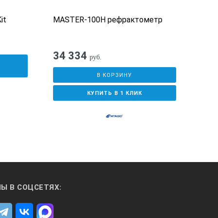
it
MASTER-100H рефрактометр
Реф
конц
МЕГ
34 334
руб.
У
В КОРЗИНУ
КУПИТЬ В 1 КЛИК
Ы В СОЦСЕТЯХ: