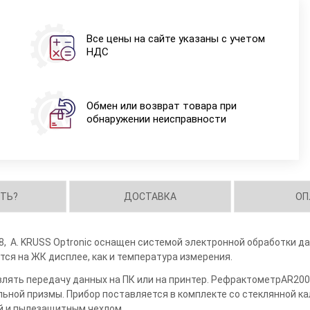
Все цены на сайте указаны с учетом
НДС
Обмен или возврат товара при
обнаружении неисправности
ИТЬ?
ДОСТАВКА
ОП
8, A. KRUSS Optronic оснащен системой электронной обработки 
ся на ЖК дисплее, как и температура измерения.
лять передачу данных на ПК или на принтер. Рефрактометр
AR
200
ьной призмы. Прибор поставляется в комплекте со стеклянной к
й и пылезащитным чехлом.