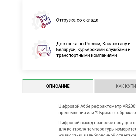
Отгрузка со склада
Доставка по России, Казахстану и
Беларуси, курьерскими службами и
транспортными компаниями
ОПИСАНИЕ
КАК КУП
Цифровой Аббе рефрактометр
AR
200
преломления или % Брикс отображают
Цифровой выход позволяет осуществ
для контроля температуры измерител
жидкостью, калибровочной отвертко