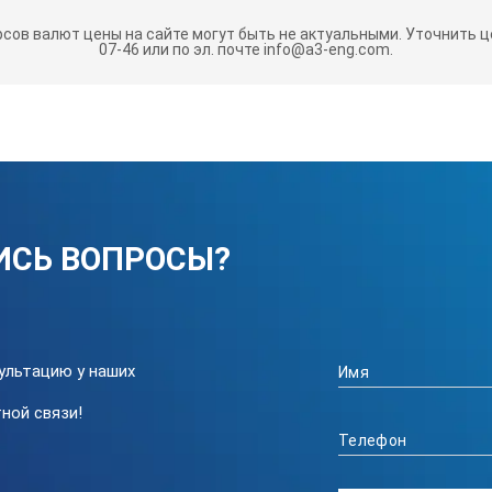
енсации
0-90 ºС
рсов валют цены на сайте могут быть не актуальными.
Уточнить це
07-46 или по эл. почте info@a3-eng.com.
Порт
RS
-
Порт
RS
-
230В, 50/
ИСЬ ВОПРОСЫ?
12.0 х 29.
ультацию у наших
ной связи!