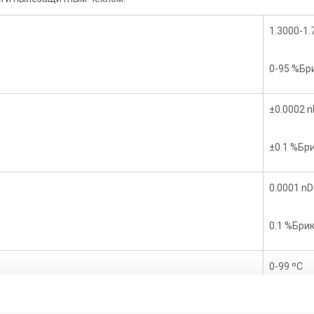
1.3000-1.
0-95 %
Бр
±0.0002
n
±
0.1 %Бр
0.0001 nD
0.1 %Бри
0-99 ºС
0.1 ºС