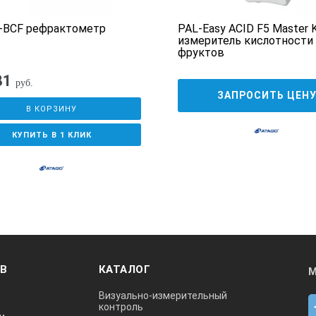
-BCF рефрактометр
PAL-Easy ACID F5 Master K
измеритель кислотности
фруктов
81
руб.
ЗАПРОСИТЬ ЦЕН
В КОРЗИНУ
КУПИТЬ В 1 КЛИК
ОВ
КАТАЛОГ
М
Визуально-измерительный
контроль