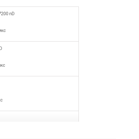
7
2
00
nD
икс
D
икс
кс