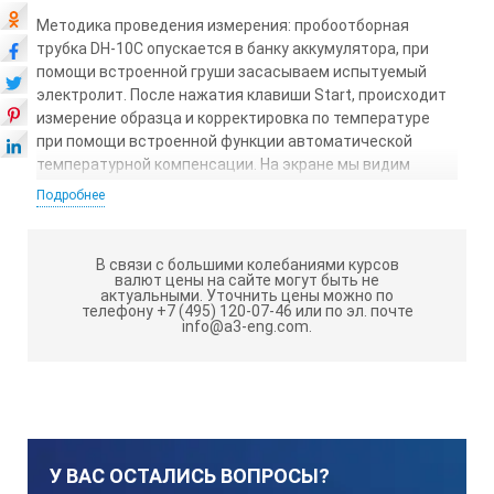
Методика проведения измерения: пробоотборная
трубка DH-10С опускается в банку аккумулятора, при
помощи встроенной груши засасываем испытуемый
электролит. После нажатия клавиши Start, происходит
измерение образца и корректировка по температуре
при помощи встроенной функции автоматической
температурной компенсации. На экране мы видим
значение плотности серной кислоты — электролита.
Подробнее
Таким образом, 24-х баночный аккумулятор можно
измерить за считанные минуты. DH-10C очень простой и
безопасный в эксплуатации прибор.
В связи с большими колебаниями курсов
валют цены на сайте могут быть не
Технические характеристики:
актуальными.
Уточнить цены можно по
телефону +7 (495) 120-07-46 или по эл. почте
info@a3-eng.com.
Диапазон измерения:
Удельная плотность электролита 1.000….1.3000
У ВАС ОСТАЛИСЬ ВОПРОСЫ?
Точность: