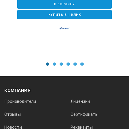
В КОРЗИНУ
Прозрачная пластина для серии MASTER : RE-2391-59M
КУПИТЬ В 1 КЛИК
1
2
3
4
5
6
КОМПАНИЯ
Производители
Лицензии
Отзывы
Сертификаты
Новости
Реквизиты