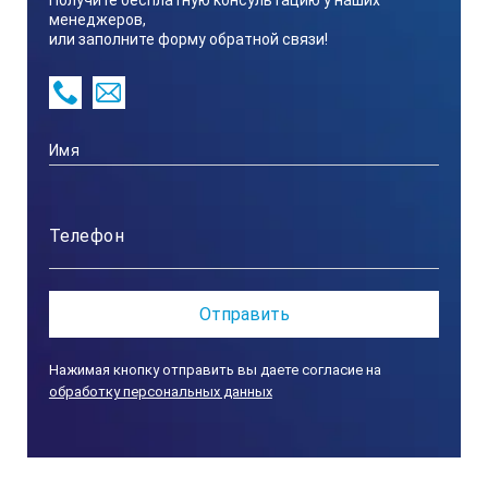
Получите бесплатную консультацию у наших
менеджеров,
ТЕХНИЧЕСКИЕ ХАРАКТЕРИСТИКИ MASTER
или заполните форму обратной связи!
53PT:
Точно
Brix ±0
Минимал
Воспр
Нажимая кнопку отправить вы даете согласие на
обработку персональных данных