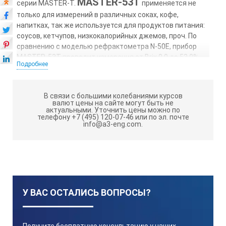
MASTER-53T
серии MASTER-T.
применяется не
только для измерений в различных соках, кофе,
напитках, так же используется для продуктов питания:
соусов, кетчупов, низкокалорийных джемов, проч. По
сравнению с моделью рефрактометра N-50E, прибор
MASTER-53T проводит измерения от Brix 0.0 до 53.0%.
Подробнее
Модель с Автоматической Температурной
Компенсацией (ATK). Рефрактометр MASTER-53T – это
отличное решение для измерений, при которых нет
В связи с большими колебаниями курсов
необходимости в водостойком исполнении.
валют цены на сайте могут быть не
актуальными.
Уточнить цены можно по
MASTER-53T
телефону +7 (495) 120-07-46 или по эл. почте
имеет металлический корпус, а
info@a3-eng.com.
корпус MASTER-53PT выполнен из пластика. Диапазоны
измерения и минимальные индикации приборов обеих
серий одинаковы. В случае измерения показателей
образцов с содержанием соли и кислоты
предпочтительна пластиковая модель М-П.
*Проверка по 10% Раствор сахарозы (RE-110010), 20%
У ВАС ОСТАЛИСЬ ВОПРОСЫ?
Раствор сахарозы (RE-110020), 30% Раствор сахарозы
(RE-110030), 40% раствору сахарозы (RE-110040) или
50% Раствор сахарозы (RE-110050).