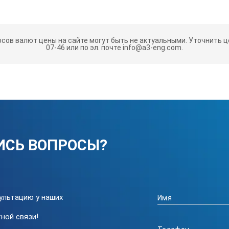
рсов валют цены на сайте могут быть не актуальными.
Уточнить це
оме окуляра), защита от пыли и водяной струи
07-46 или по эл. почте info@a3-eng.com.
 16.8cm, 130г
створ сахарозы (±0.05%) : RE-110050
створ сахарозы (±0.05%) : RE-110060
ртная жидкость LK : RE-99010
а призмы для образцов небольшого объема для рефрактометров с
ИСЬ ВОПРОСЫ?
ная пластина для серии MASTER : RE-2311-57M
ультацию у наших
ной связи!