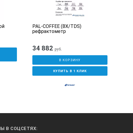
ой
PAL-COFFEE (BX/TDS)
PAL-
рефрактометр
изм
клу
34 882
95
руб.
У
В КОРЗИНУ
КУПИТЬ В 1 КЛИК
Ы В СОЦСЕТЯХ: