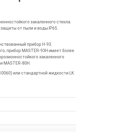
ионностойкого закаленного стекла.
ащиты от пыли и воды IP65.
ствованный прибор H-93.
ого, прибор MASTER-93H имеет более
оррозионностойкого закаленного
 и MASTER-80H.
10060) или стандартной жидкости LK