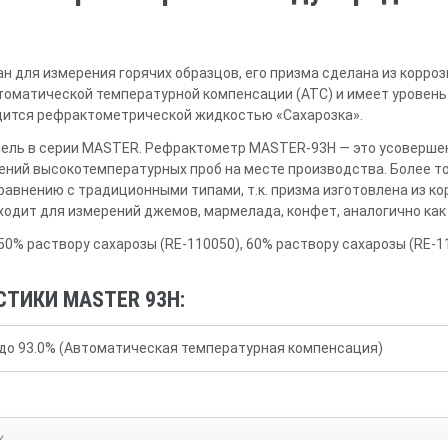
 для измерения горячих образцов, его призма сделана из корроз
матической температурной компенсации (ATC) и имеет уровень з
дится рефрактометрической жидкостью «Сахарозка».
ель в серии MASTER. Рефрактометр MASTER-93H — это усовершен
ний высокотемпературных проб на месте производства. Более т
равнению с традиционными типами, т.к. призма изготовлена из к
одит для измерений джемов, мармелада, конфет, аналогично как
0% раствору сахарозы (RE-110050), 60% раствору сахарозы (RE-1
СТИКИ MASTER 93H:
0 до 93.0% (Автоматическая температурная компенсация)
%