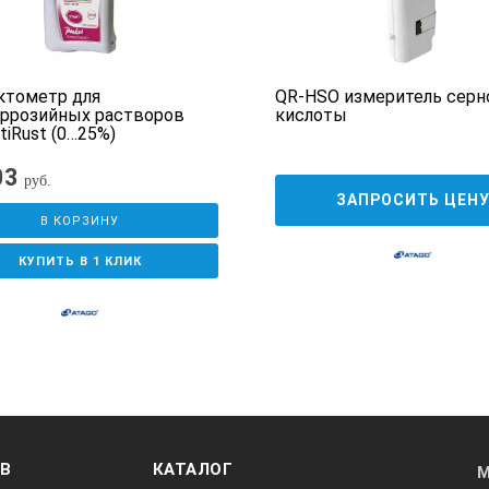
ктометр для
QR-HSO измеритель серн
ррозийных растворов
кислоты
tiRust (0…25%)
03
руб.
ЗАПРОСИТЬ ЦЕН
В КОРЗИНУ
КУПИТЬ В 1 КЛИК
ОВ
КАТАЛОГ
М