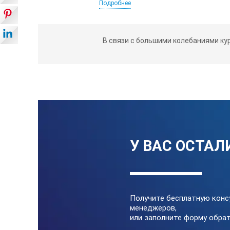
Подробнее
Воспроизводимость
±0.25%
В связи с большими колебаниями ку
Класс защиты
IP65 (кр
Размеры и вес
3.2×3.4×
Дополнительно
• 50% Ра
• 60% Ра
• Станда
• Крышк
У ВАС ОСТАЛ
Включает
Прозрач
Получите бесплатную конс
менеджеров,
или заполните форму обрат