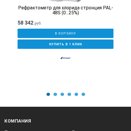
Рефрактометр для хлорида стронция PAL-
48S (0…25%)
58 342
руб.
В КОРЗИНУ
КУПИТЬ В 1 КЛИК
1
2
3
4
5
6
КОМПАНИЯ