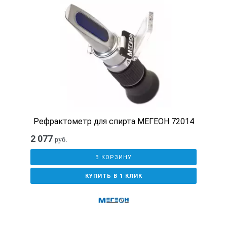
Тестирование одной кнопкой
Готовое средство Fiber QuickMap можно немедленно
использовать без пользовательской установки. Просто
включите его, подключитесь к проверяемому
многомодовому соединению и нажмите кнопку «TEST»,
чтобы обеспечить требуемую видимость канала для
быстрого поиска неисправностей или проверки
возможности соединения. Не нужно попросту тратить
время на настройки, указание типов оптоволокна или
Рефрактометр для спирта МЕГЕОН 72014
его стандартов.
2 077
руб.
Шестисекундный поиск
неисправностей
В КОРЗИНУ
КУПИТЬ В 1 КЛИК
Одностороннее средство поиска неисправностей Fiber
QuickMap сокращает время поиска неисправностей от
нескольких часов до нескольких секунд. Среднее время
проведения теста составляет в среднем шесть секунд,
что быстро обеспечивает видимость и данные,