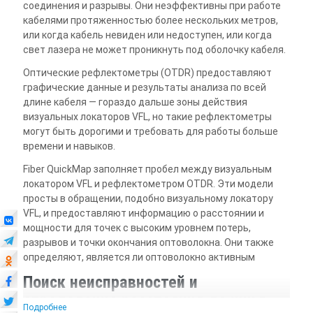
соединения и разрывы. Они неэффективны при работе
кабелями протяженностью более нескольких метров,
или когда кабель невиден или недоступен, или когда
свет лазера не может проникнуть под оболочку кабеля.
Оптические рефлектометры (OTDR) предоставляют
графические данные и результаты анализа по всей
длине кабеля — гораздо дальше зоны действия
визуальных локаторов VFL, но такие рефлектометры
могут быть дорогими и требовать для работы больше
времени и навыков.
Fiber QuickMap заполняет пробел между визуальным
локатором VFL и рефлектометром OTDR. Эти модели
просты в обращении, подобно визуальному локатору
VFL, и предоставляют информацию о расстоянии и
мощности для точек с высоким уровнем потерь,
разрывов и точки окончания оптоволокна. Они также
определяют, является ли оптоволокно активным
Поиск неисправностей и
определение расстояния до них в
Подробнее