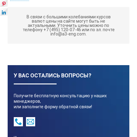
многомодовых кабелях
Работает с многомодовым оптоволокном, 50/125
В связи с большими колебаниями курсов
валют цены на сайте могут быть не
мкм и 62,5/125 мкм
актуальными.
Уточнить цены можно по
телефону +7 (495) 120-07-46 или по эл. почте
850 нм выходная длина волны. Измерение до 4 921
info@a3-eng.com.
футов (1 500 м) оптоволокна за считанные секунды
Определение местоположения чрезмерных сгибов,
сращиваний, дающих высокие потери, разрывов и
загрязненных соединителей в многомодовом
волокне
У ВАС ОСТАЛИСЬ ВОПРОСЫ?
Измерение и обнаружение сращиваний с высокими
потерями
Обнаружение точки окончания оптоволокна
Получите бесплатную консультацию у наших
менеджеров,
Поиск потенциальных источников интенсивного
или заполните форму обратной связи!
потока ошибочных битов, вызванного отражением
от загрязненных или слабых соединений
Выявление активных оптических сигналов перед
началом процесса тестирования