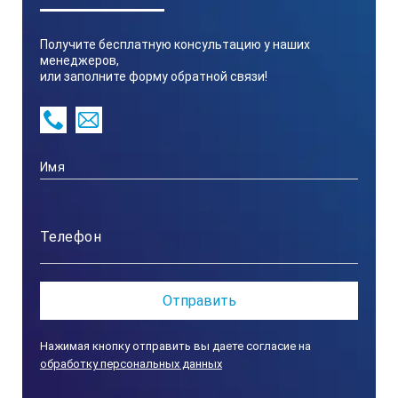
5.5*3.1*10.9 см, 100 гр
Получите бесплатную консультацию у наших
Питание:
менеджеров,
или заполните форму обратной связи!
2 батарейки типа ААА
Класс защиты:
IP 65
Нажимая кнопку отправить вы даете согласие на
обработку персональных данных