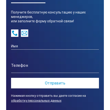
Brix 0.1%;
Получите бесплатную консультацию у наших
Кислотность 0.01 %,
менеджеров,
Температура 0.1°C
или заполните форму обратной связи!
Размеры и вес:
55×31×109мм, 100г
Питание:
2 пальчиковые батарейки формата ААА
Класс защиты:
Нажимая кнопку отправить вы даете согласие на
обработку персональных данных
IP65, защита от влаги и пыли