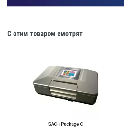
Время измерения:
≈ 3 секунды
C этим товаром смотрят
Диапазон измерения t, °C
10 …. 40°C
КОМПЛЕКТ ПОСТАВКИ:
электронные весы,
пластиковая мензурка,
пластиковая мерная ложка и прибор.
SAC-i Package C