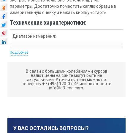
экстрактивность начального сусла и другие
параметры. Достаточно поместить каплю образца в
измерительную ячейку и нажать кнопку «старт».
Технические характеристики:
Диапазон измерения:
Подробнее
Brix 0.0….60.0%;
Кислотность 0.5….25.00% (г/100мл)
В связи с большими колебаниями курсов
валют цены на сайте могут быть не
Точность:
актуальными.
Уточнить цены можно по
телефону +7 (495) 120-07-46 или по эл. почте
info@a3-eng.com.
Brix ±0.2%;
Кислотность ±0.1% (в диапазоне 0.5…1.0), относительная то
Температура ±1°C
Минимальная индикация:
У ВАС ОСТАЛИСЬ ВОПРОСЫ?