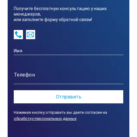
Получите бесплатную консультацию у наших
Минимальное значение шкалы
менеджеров,
или заполните форму обратной связи!
от 10 до 100°C
(автоматическая температурная компенсация)
Температура окружающей среды
от 10 до 40°C
Размер образца
Нажимая кнопку отправить вы даете согласие на
0.3 мл
обработку персональных данных