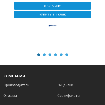
55(v)×31(D)×109(H)mm,
В КОРЗИНУ
100г (Главная часть)
КУПИТЬ В 1 КЛИК
Дополнительно
• PAL-CASE : RE-39409
• PAL-STRAP : RE-39410
1
2
3
4
5
6
КОМПАНИЯ
Производители
Лицензии
Отзывы
Сертификаты