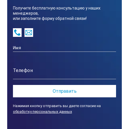
Получите бесплатную консультацию у наших
менеджеров,
10…95°C
или заполните форму обратной связи!
Размеры и вес:
8*40*7.2 см. Погружная часть может быть увеличена до 120
Питание:
Батарейка тип D
Класс защиты:
Нажимая кнопку отправить вы даете согласие на
обработку персональных данных
IP 67 погружная часть, IP 65 монитор