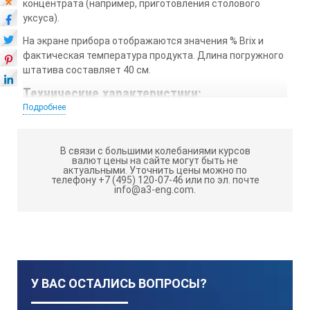
концентрата (например, приготовления столового
уксуса).
На экране прибора отображаются значения % Brix и
фактическая температура продукта. Длина погружного
штатива составляет 40 см.
Технические характеристики:
Подробнее
Диапазон измерения:
В связи с большими колебаниями курсов
валют цены на сайте могут быть не
Brix 0.0….42.0%
актуальными.
Уточнить цены можно по
телефону +7 (495) 120-07-46 или по эл. почте
Температура 10.0….99.9°C
info@a3-eng.com.
Точность:
Brix: ±0.2% Температура: ±0.5°C
У ВАС ОСТАЛИСЬ ВОПРОСЫ?
Функция АТК: