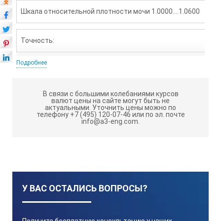
Шкала относительной плотности мочи 1.0000….1.0600
Точность:
Подробнее
Шкала относительной плотности мочи ±0.0010
В связи с большими колебаниями курсов
Минимальная индикация:
валют цены на сайте могут быть не
актуальными.
Уточнить цены можно по
телефону +7 (495) 120-07-46 или по эл. почте
info@a3-eng.com.
Шкала относительной плотности мочи ±0.0001
Функция АТК:
10….40°C
У ВАС ОСТАЛИСЬ ВОПРОСЫ?
Размеры и вес: