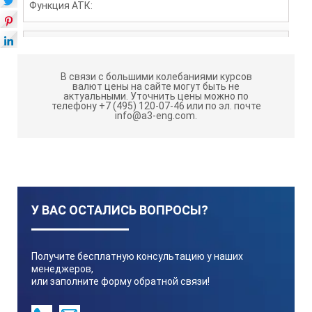
Функция АТК:
5…40°C
В связи с большими колебаниями курсов
валют цены на сайте могут быть не
Размеры и вес:
актуальными.
Уточнить цены можно по
телефону +7 (495) 120-07-46 или по эл. почте
info@a3-eng.com.
17*9*4 см, 300 гр
Питание:
У ВАС ОСТАЛИСЬ ВОПРОСЫ?
9 Вольт, тип крона
Получите бесплатную консультацию у наших
менеджеров,
или заполните форму обратной связи!