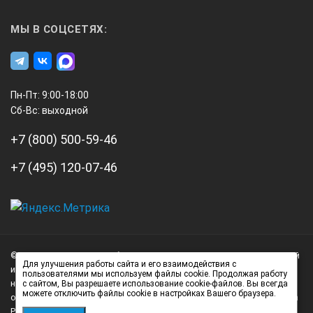
МЫ В СОЦСЕТЯХ:
Пн-Пт: 9:00-18:00
Сб-Вс: выходной
+7 (800) 500-59-46
+7 (495) 120-07-46
А3
Инжиниринг
© 2026 А3 Инжиниринг Обращаем Ваше внимание на то, что данный
Нагорный
Для улучшения работы сайта и его взаимодействия с
интернет-сайт носит исключительно информационный характер и
пользователями мы используем файлы cookie. Продолжая работу
проезд
ни при каких условиях не является публичной офертой,
с сайтом, Вы разрешаете использование cookie-файлов. Вы всегда
можете отключить файлы cookie в настройках Вашего браузера.
д.7
определяемой положениями статьи 437 (2) Гражданского кодекса
стр.
Российской Федерации.