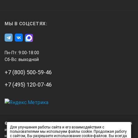
МЫ В СОЦСЕТЯХ:
Пн-Пт: 9:00-18:00
Сб-Вс: выходной
+7 (800) 500-59-46
+7 (495) 120-07-46
А3
Инжиниринг
© 2026 А3 Инжиниринг Обращаем Ваше внимание на то, что данный
Нагорный
Для улучшения работы сайта и его взаимодействия с
интернет-сайт носит исключительно информационный характер и
пользователями мы используем файлы cookie. Продолжая работу
проезд
ни при каких условиях не является публичной офертой,
с сайтом, Вы разрешаете использование cookie-файлов. Вы всегда