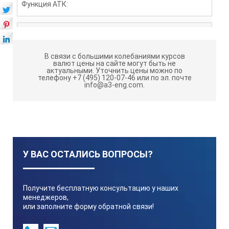
Функция АТК:
5…40°C
В связи с большими колебаниями курсов
валют цены на сайте могут быть не
Размеры и вес:
актуальными.
Уточнить цены можно по
телефону +7 (495) 120-07-46 или по эл. почте
info@a3-eng.com.
17*9*4 см, 300 гр
Питание:
У ВАС ОСТАЛИСЬ ВОПРОСЫ?
9 Вольт, тип крона
Получите бесплатную консультацию у наших
менеджеров,
или заполните форму обратной связи!