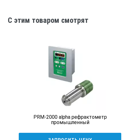
IP64 (защита от пыли и водяных брызг)
C этим товаром смотрят
Размеры и вес
17×9×4cm, 300г
(Главная часть)
PRM-2000 alpha рефрактометр
промышленный
ЗАПРОСИТЬ ЦЕНУ