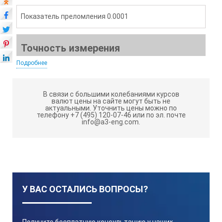
Показатель преломления 0.0001
Точность измерения
Подробнее
Показатель преломления ±0.0002 (вода при 20°C)
В связи с большими колебаниями курсов
валют цены на сайте могут быть не
актуальными.
Уточнить цены можно по
Температура окружающей среды
телефону +7 (495) 120-07-46 или по эл. почте
info@a3-eng.com.
От 10 до 40°C
Температура измерения
У ВАС ОСТАЛИСЬ ВОПРОСЫ?
5 до 45°C
( разрешение 1°C )