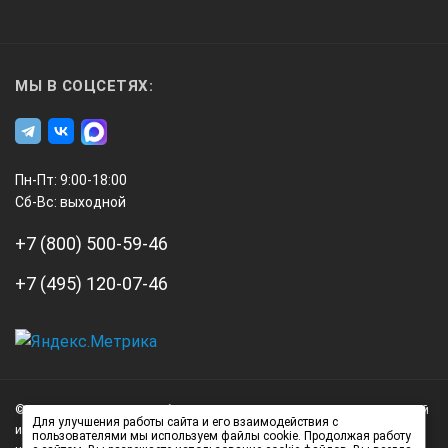
МЫ В СОЦСЕТЯХ:
Пн-Пт: 9:00-18:00
Сб-Вс: выходной
+7 (800) 500-59-46
+7 (495) 120-07-46
А3
Инжиниринг
© 2026 А3 Инжиниринг Обращаем Ваше внимание на то, что данный
Нагорный
Для улучшения работы сайта и его взаимодействия с
интернет-сайт носит исключительно информационный характер и
пользователями мы используем файлы cookie. Продолжая работу
проезд