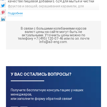
качестве пищевой добавки E-524 для мытья и чистки
фруктов и овощей, окрашивания карамели, для
размягчения маслин, в производстве шоколада, какао,
Подробнее
напитков и мороженого.
QR-NaOH:
ТЕХНИЧЕСКИЕ ХАРАКТЕРИСТИКИ
В связи с большими колебаниями курсов
валют цены на сайте могут быть не
актуальными.
Уточнить цены можно по
Диапазон измерения:
телефону +7 (495) 120-07-46 или по эл. почте
info@a3-eng.com.
Концентрация гидроксида натрия (NaOH): 0.0….38.0%
Точность:
У ВАС ОСТАЛИСЬ ВОПРОСЫ?
NaOH ±0.2%
Температура ± 1°C
Получите бесплатную консультацию у наших
менеджеров,
или заполните форму обратной связи!
Минимальная индикация: