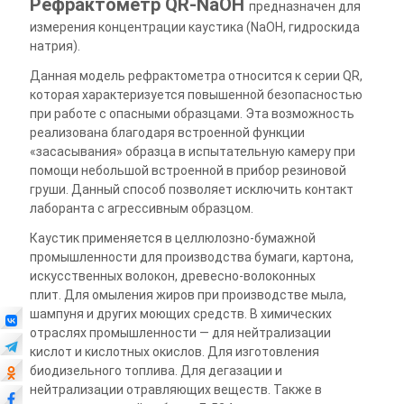
Рефрактометр
QR-NaOH
предназначен для
измерения концентрации каустика (
NaOH
, гидроскида
натрия).
Данная модель рефрактометра относится к серии
QR
,
которая характеризуется повышенной безопасностью
при работе с опасными образцами. Эта возможность
реализована благодаря встроенной функции
«засасывания» образца в испытательную камеру при
помощи небольшой встроенной в прибор резиновой
груши. Данный способ позволяет исключить контакт
лаборанта с агрессивным образцом.
Каустик применяется в целлюлозно-бумажной
промышленности для производства бумаги, картона,
искусственных волокон, древесно-волоконных
плит.
Для омыления жиров при производстве мыла,
шампуня и других моющих средств.
В химических
отраслях промышленности
—
для нейтрализации
кислот и кислотных окислов.
Для изготовления
биодизельного топлива.
Для дегазации и
нейтрализации отравляющих веществ.
Также в