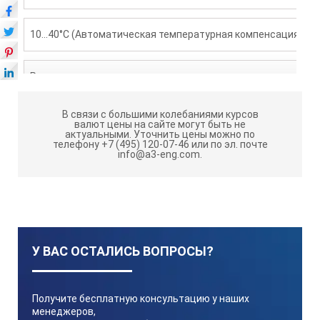
10…40°C (Автоматическая температурная компенсация)
Размеры и вес:
В связи с большими колебаниями курсов
5.5*3.1*10.9 см, 100 гр
валют цены на сайте могут быть не
актуальными.
Уточнить цены можно по
телефону +7 (495) 120-07-46 или по эл. почте
info@a3-eng.com.
Питание:
2 батарейки типа ААА
Класс защиты:
У ВАС ОСТАЛИСЬ ВОПРОСЫ?
IP65, защита от влаги и пыли
Получите бесплатную консультацию у наших
менеджеров,