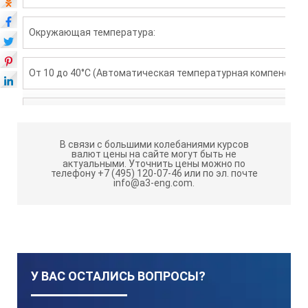
Окружающая температура:
От 10 до 40°C (Автоматическая температурная компенсаци
Размеры и вес:
В связи с большими колебаниями курсов
5.5*3.1*10.9 см, 100 гр
валют цены на сайте могут быть не
актуальными.
Уточнить цены можно по
телефону +7 (495) 120-07-46 или по эл. почте
info@a3-eng.com.
Питание:
2 батарейки типа ААА
У ВАС ОСТАЛИСЬ ВОПРОСЫ?
Класс защиты: