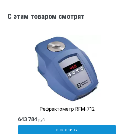
10 до 40°C (автоматическая температурная компенсация)
C этим товаром смотрят
Размер образца
0.3 мл
Время измерения
3 секунды
Питание
Рефрактометр RFM-712
2 × AAA батарейки
643 784
руб.
В КОРЗИНУ