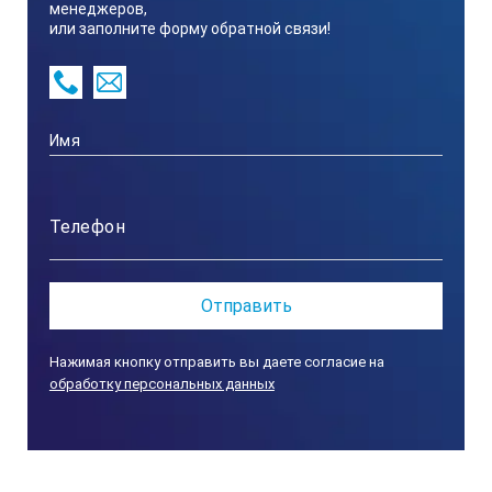
Минимальное значение шкалы
менеджеров,
или заполните форму обратной связи!
Urea 0.1 %
Точность измерения
Urea ± 0.2 %
Температура окружающей среды
10 до 40°C
Нажимая кнопку отправить вы даете согласие на
обработку персональных данных
Температура измерения