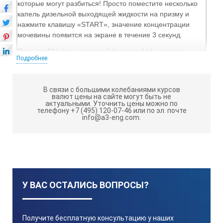
которые могут разбиться! Просто поместите несколько
капель дизельной выходящей жидкости на призму и
нажмите клавишу «START», значение концентрации
мочевины появится на экране в течение 3 секунд.
Питание PAL-Urea идет от 2 батарее ААА, которых
Подробнее
хватает примерно на 11000 измерений. Эта модель
оснащена функцией автоматической температурной
компенсацией и классом защиты IP65 (защита от пыли и
В связи с большими колебаниями курсов
воды), что позволяет быстро и легко промывать его под
валют цены на сайте могут быть не
актуальными.
Уточнить цены можно по
струей воды.
телефону +7 (495) 120-07-46 или по эл. почте
info@a3-eng.com.
* AdBlue – это торговая марка VDA.
PAL-Urea:
ТЕХНИЧЕСКИЕ ХАРАКТЕРИСТИКИ
Диапазон измерения
У ВАС ОСТАЛИСЬ ВОПРОСЫ?
Urea 0.0 до 50.0 %
Получите бесплатную консультацию у наших