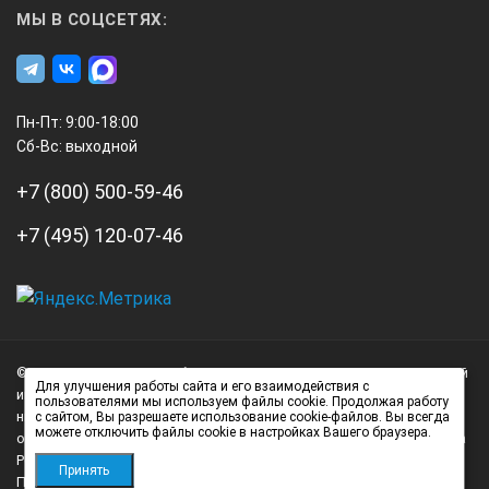
МЫ В СОЦСЕТЯХ:
Пн-Пт: 9:00-18:00
Сб-Вс: выходной
+7 (800) 500-59-46
+7 (495) 120-07-46
А3
Инжиниринг
© 2026 А3 Инжиниринг Обращаем Ваше внимание на то, что данный
Нагорный
Для улучшения работы сайта и его взаимодействия с
интернет-сайт носит исключительно информационный характер и
пользователями мы используем файлы cookie. Продолжая работу
проезд
ни при каких условиях не является публичной офертой,
с сайтом, Вы разрешаете использование cookie-файлов. Вы всегда
можете отключить файлы cookie в настройках Вашего браузера.
д.7
определяемой положениями статьи 437 (2) Гражданского кодекса
стр.
Российской Федерации.
Принять
Политика обработки персональных данных