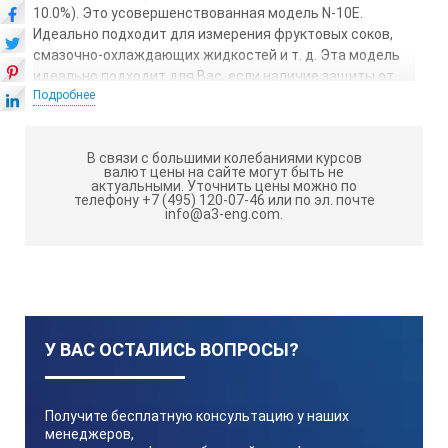
10.0%). Это усовершенствованная модель N-10E.
Идеально подходит для измерения фруктовых соков,
смазочно-охлаждающих жидкостей и т. д. Эта модель
идеально подходит для Вас, если наличие защиты от
Подробнее
влаги не обязательно и температурная компенсация
контролируется самостоятельно вручную.
MASTER-10М имеет металлический корпус, а корпус
В связи с большими колебаниями курсов
валют цены на сайте могут быть не
MASTER-10PM выполнен из пластика. Диапазоны
актуальными.
Уточнить цены можно по
измерения и минимальные индикации приборов обеих
телефону +7 (495) 120-07-46 или по эл. почте
info@a3-eng.com.
серий одинаковы. В случае измерения показателей
образцов с содержанием соли и кислоты
предпочтительна пластиковая модель М-П.
*Проверка по 10% Раствор сахарозы (RE-110010).
Технические характеристики Master 10PM:
У ВАС ОСТАЛИСЬ ВОПРОСЫ?
Минимал
Получите бесплатную консультацию у наших
менеджеров,