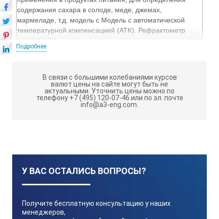
содержания сахара в солоде, меде, джемах,
мармеладе, т.д. модель с Модель с автоматической
температурной компенсацией (ATK). Рефрактометр
MASTER-3T – это хорошая альтернатива, если нет
Подробнее
необходимости в водостойком исполнении.
MASTER-3T
имеет металлический корпус, а корпус
В связи с большими колебаниями курсов
MASTER-3PT выполнен из пластика. Диапазоны
валют цены на сайте могут быть не
актуальными.
Уточнить цены можно по
измерения и минимальные индикации приборов обеих
телефону +7 (495) 120-07-46 или по эл. почте
серий одинаковы. В случае измерения показателей
info@a3-eng.com.
образцов с содержанием соли и кислоты
предпочтительна пластиковая модель М-П.
*Калибровка проводится с помощью 60% раствору
сахарозы (RE-110060) или стандартной жидкости LK
(RE-99010).
У ВАС ОСТАЛИСЬ ВОПРОСЫ?
Master 3T:
ТЕХНИЧЕСКИЕ ХАРАКТЕРИСТИКИ
Точно
Получите бесплатную консультацию у наших
менеджеров,