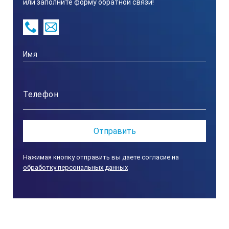
или заполните форму обратной связи!
Brix ±0
Минимал
Воспр
Нажимая кнопку отправить вы даете согласие на
Раз
обработку персональных данных
3.2×3.
Доп