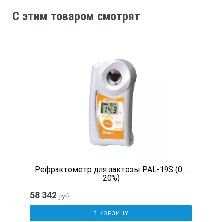
C этим товаром смотрят
• 60% Раствор сахарозы (±0.05%) : RE-110060
• Стандартной жидкости LK : RE-99010
* Calibration Certificate : Contact an ATAGO representative for d
• Крышка призмы для образцов небольшого объема для реф
Прозрачная пластина для серии MASTER : RE-2311-57M
Рефрактометр для лактозы PAL-19S (0…
20%)
58 342
руб.
В КОРЗИНУ