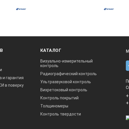
ОВ
КАТАЛОГ
М
Визуально-измерительный
контроль
и
Радиографический контроль
а и гарантия
П
Ультразвуковой контроль
СИ в поверку
С
Вихретоковый контроль
+
Контроль покрытий
+
Толщиномеры
Контроль твердости