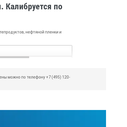
. Калибруется по
епродуктов, нефтяной пленки и
икация
Показатель преломления 0.001
ны можно по телефону +7 (495) 120-
3.2×3.4× 16.8cm, 130г
рии MASTER: RE-2311-58M (кроме вязких образцов)