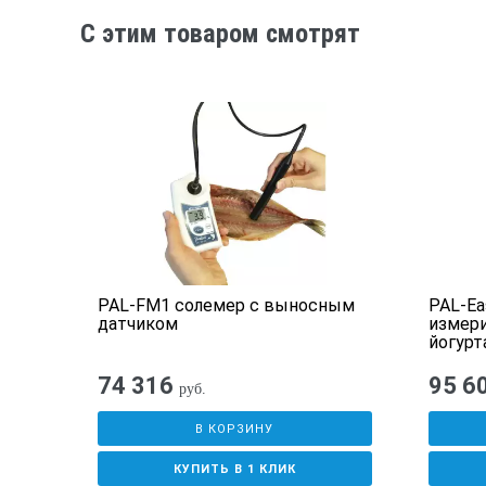
C этим товаром смотрят
PAL-FM1 солемер с выносным
PAL-Ea
датчиком
измери
йогурт
74 316
95 6
руб.
В КОРЗИНУ
КУПИТЬ В 1 КЛИК