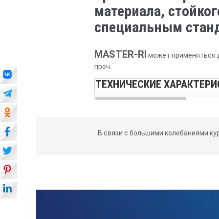
материала, стойко
специальным стан
MASTER-RI
может применяться д
проч.
ТЕХНИЧЕСКИЕ ХАРАКТЕРИС
Диапазон шкалы
Показате
В связи с большими колебаниями ку
Дополнительно
• Станда
• Крышк
Включает
Прозрач