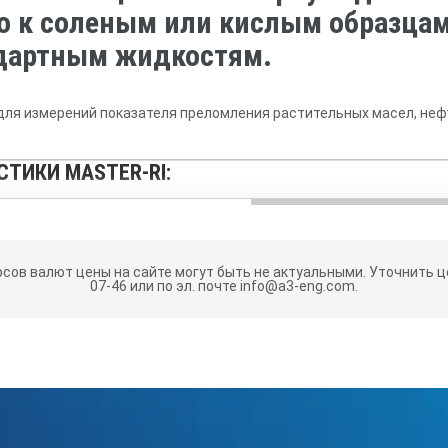
го к соленым или кислым образцам
дартным жидкостям.
ля измерений показателя преломления растительных масел, нефт
ТИКИ MASTER-RI:
Минимальная инд
ль преломления 1.435 до 1.520
рсов валют цены на сайте могут быть не актуальными.
Уточнить це
Размеры и вес
07-46 или по эл. почте info@a3-eng.com.
ртная жидкость LK : RE-99010
а призмы для образцов небольшого объема для рефрактометров се
ная пластина для серии MASTER : RE-2311-57M