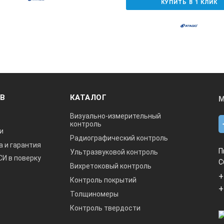
КУПИТЬ В 1 КЛИК
ОВ
КАТАЛОГ
М
Визуально-измерительный
контроль
и
Радиографический контроль
а и гарантия
П
Ультразвуковой контроль
СИ в поверку
С
Вихретоковый контроль
+
Контроль покрытий
+
Толщиномеры
Контроль твердости