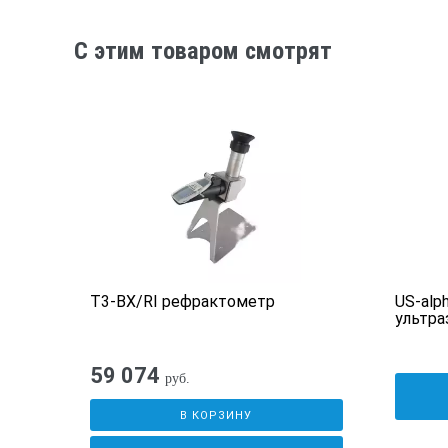
C этим товаром смотрят
T3-BX/RI рефрактометр
US-alp
ультра
59 074
руб.
В КОРЗИНУ