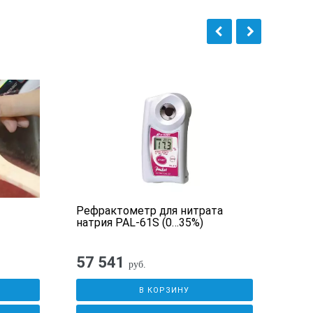
Рефрактометр для нитрата
RX-5
натрия PAL-61S (0…35%)
57 541
руб.
В КОРЗИНУ