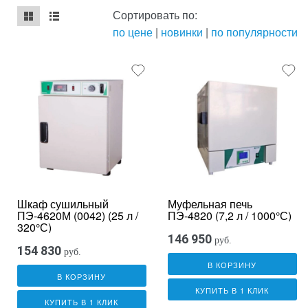
Сортировать по:
по цене
|
новинки
|
по популярности
mse2_chunk_default
mse2_chunk_alternate
Шкаф сушильный
Муфельная печь
ПЭ-4620М (0042) (25 л /
ПЭ-4820 (7,2 л / 1000°С)
320°С)
146 950
руб.
154 830
руб.
В КОРЗИНУ
В КОРЗИНУ
КУПИТЬ В 1 КЛИК
КУПИТЬ В 1 КЛИК