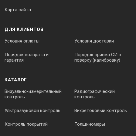
Карта сайта
Дискретность задания времени в электропечах с многост
ДЛЯ КЛИЕНТОВ
1
Условия оплаты
Условия доставки
Дискретность задания скорости нагрева в электропечах с
Порядок возврата и
Порядок приема СИ в
гарантия
поверку (калибровку)
1
КАТАЛОГ
Регулирование скорости нагрева с многоступенчатым мик
Визуально-измерительный
Радиографический
контроль
контроль
1 скорость 7-8
Ультразвуковой контроль
Вихретоковый контроль
2 скорость 5-6
3 скорость 3-4
Контроль покрытий
Толщиномеры