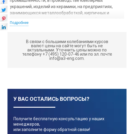
промышленности, в производстве ювелирных
украшений, изделий из керамики, на предприятиях,
занимающихся металлообработкой, кирпичных и
керамзаводах, горно-обогатительных комбинатах и т.д.
Подробнее
МУФЕЛЬНЫЕ ЭЛЕКТРОПЕЧИ
ОБЕСПЕЧИВАЮТ:
В связи с большими колебаниями курсов
валют цены на сайте могут быть не
актуальными.
Уточнить цены можно по
программирование режимов работы;
телефону +7 (495) 120-07-46 или по эл. почте
info@a3-eng.com.
цифровую индикацию параметров программы;
сохранение параметров программы при отключении
электропитания;
автоматический запуск рабочей программы в
заданное время;
У ВАС ОСТАЛИСЬ ВОПРОСЫ?
равномерное распределение температуры в
рабочей камере;
быстрый разогрев до заданной температуры.
Получите бесплатную консультацию у наших
менеджеров,
или заполните форму обратной связи!
МУФЕЛЬНЫЕ ЭЛЕКТРОПЕЧИ