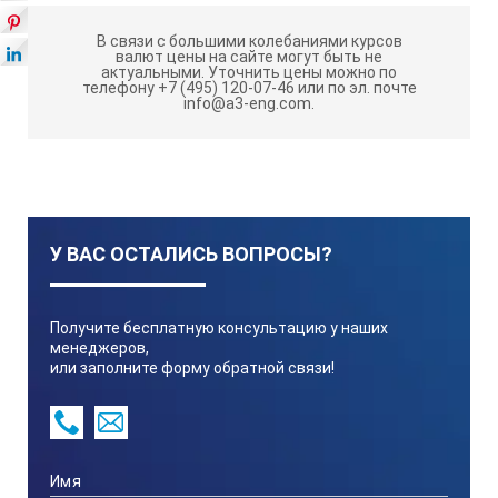
части корпуса сушильного шкафа, установлены:
микропроцессорный терморегулятор, выключатель
В связи с большими колебаниями курсов
сети, индикатор включения нагревательного
валют цены на сайте могут быть не
актуальными.
Уточнить цены можно по
элемента, регулятор заслонки вентиляции рабочей
телефону +7 (495) 120-07-46 или по эл. почте
камеры.
info@a3-eng.com.
При использовании микропроцессорного
регулятора температуры РТ-1250Т есть
возможность регулировать скорость нагрева и
скорость охлаждения рабочей камеры.
Для ограничения максимальной температуры в
У ВАС ОСТАЛИСЬ ВОПРОСЫ?
конструкции сушильного шкафа предусмотрен
термостат.
Терморегулятор предназначен для регулирования
Получите бесплатную консультацию у наших
нагрева и поддержания температуры по заданной
менеджеров,
или заполните форму обратной связи!
термической программе в рабочей камере
сушильного шкафа и позволяет изменять
температуру до +300°С.
Технические характеристики ШС-27-