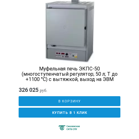
не хуже ±2
Время разогрева до 300°С, мин
не более 35
Потребляемая мощность в режиме разогрева, Вт
Муфельная печь ЭКПС-50
(многоступенчатый регулятор; 50 л; Т до
+1100 °С) с вытяжкой, выход на ЭВМ
не более 2000
326 025
руб.
В КОРЗИНУ
Потребляемая мощность в режиме поддержания максималь
КУПИТЬ В 1 КЛИК
не более 300