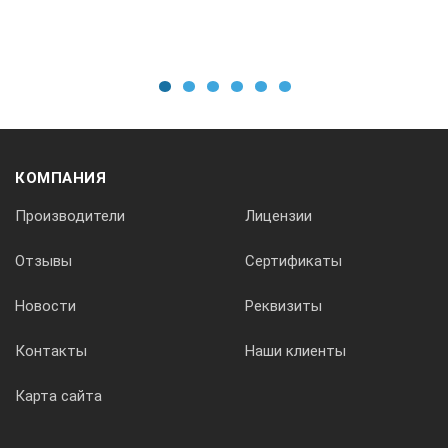
Терморегулирование (микропроцессорный ПИД-регулятор)
РТ-1200
1
2
3
4
5
6
Дисплей
КОМПАНИЯ
цифровой
Производители
Лицензии
Тип термопары
Отзывы
Сертификаты
ТХА
Новости
Реквизиты
Контакты
Наши клиенты
Номинальное напряжение питания сети, В/Гц
Карта сайта
~220/50