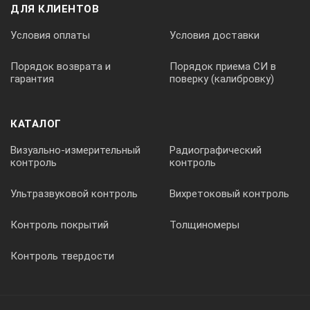
ДЛЯ КЛИЕНТОВ
Число фаз питающей сети
Условия оплаты
Условия доставки
1
Порядок возврата и
Порядок приема СИ в
гарантия
поверку (калибровку)
Габариты рабочей камеры (ШхВхГ), мм
КАТАЛОГ
240х340х335
Визуально-измерительный
Радиографический
контроль
контроль
Габариты размеры (ШхВхГ), мм
Ультразвуковой контроль
Вихретоковый контроль
Контроль покрытий
Толщиномеры
460х640х660
Контроль твердости
Масса, кг
не более 37