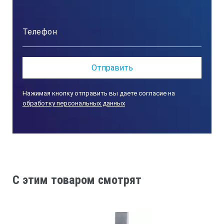
300-1:
Объём камеры, л
27
Нажимая кнопку отправить вы даете согласие на
Класс защиты
обработку персональных данных
I
Диапазон рабочей температуры, °С
C этим товаром смотрят
50 … 300
Точность поддержания температуры в установившемся ре