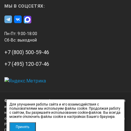
МЫ В СОЦСЕТЯХ:
Пн-Пт: 9:00-18:00
Сб-Вс: выходной
+7 (800) 500-59-46
+7 (495) 120-07-46
А3
Инжиниринг
© 2026 А3 Инжиниринг Обращаем Ваше внимание на то, что данный
Нагорный
Для улучшения работы сайта и его взаимодействия с
интернет-сайт носит исключительно информационный характер и
пользователями мы используем файлы cookie. Продолжая работу
проезд
ни при каких условиях не является публичной офертой,
с сайтом, Вы разрешаете использование cookie-файлов. Вы всегда
можете отключить файлы cookie в настройках Вашего браузера.
д.7
определяемой положениями статьи 437 (2) Гражданского кодекса
стр.
Российской Федерации.
Принять
Политика обработки персональных данных