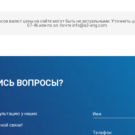
ацией превышения температуры;
рсов валют цены на сайте могут быть не актуальными.
Уточнить це
07-46 или по эл. почте info@a3-eng.com.
АКТЕРИСТИКИ ШС-80-01-СПУ:
ИСЬ ВОПРОСЫ?
ультацию у наших
 в контрольной точке рабочей камеры от задан-ной температуры,
ной связи!
в рабочей камере в установившемся режиме, не хуже, °С