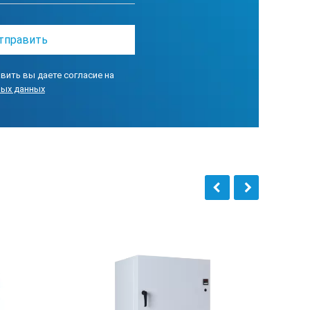
30
16
вить вы даете согласие на
ных данных
560х390х370
680х626х603
1,6
220±10% / 50
27
10