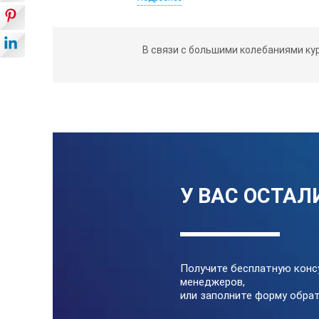
малым весом;
звуковой и визуальной сигнализ
В связи с большими колебаниями ку
простотой в эксплуатации;
высокой надежностью в работе;
эргономичностью.
ТЕХНИЧЕСКИЕ ХАР
Характеристика
У ВАС ОСТАЛ
Обьем, л
Рабочий диапазон температур, °С
Получите бесплатную конс
Предельное отклонение температуры
менеджеров,
или заполните форму обрат
Точность поддержания температуры 