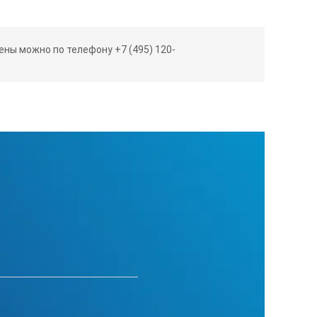
ны можно по телефону +7 (495) 120-
Значение
80
+50/+200
 °С, не более
±6
±3