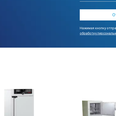
пературы, мин, не более
енее
Нажимая кнопку отпра
ее: ширина × глубина × высота
обработку персональ
ширина х глубина х высота
лее
 В / Гц