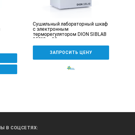
Сушильный лабораторный шкаф
Суш
й
с электронным
терморегулятором DION SIBLAB
350°С — 30
17
ЗАПРОСИТЬ ЦЕНУ
Ы В СОЦСЕТЯХ: