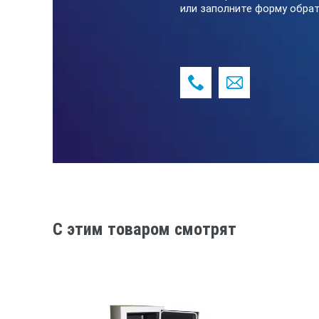
или заполните форму обрат
РЕГУЛЯТОР ТЕМПЕРАТУРЫ С ВОЗМ
дисплеем для сушильных шкафов, 
изменения температуры. Позволя
содержать до 20 шагов (нагрев, 
МОДУЛЬ СВЯЗИ С ПК. (ДОПОЛНЕНИ
визуальную информацию с диспле
непосредственно с компьютера. 
АВТОНОМНАЯ ЗАЩИТА ОТ ПЕРЕГРЕВ
физически отключает электропит
ДОПОЛНИТЕЛЬНЫЕ ПАТРУБКИ ДЛЯ 
шкафов и лабораторных печей к с
«шибер».
C этим товаром смотрят
USB РАЗЪЕМ. Терморегулятор мож