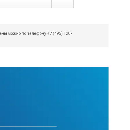
350
350
ны можно по телефону +7 (495) 120-
550
695
653
45
42