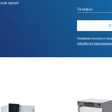
ной связи!
ОЖНОСТЬЮ ЗАДАНИЯ ПРОГРАММ. ПИД-регулятор с электронным
и лабораторных печей. Отображает на дисплее заданную и текущ
ет задавать скорость нагрева. Прибор позволяет записать до 30
остывание, выдержка температуры).
Е К ПРОГРАММНОМУ ПРИБОРУ, В ВИДЕ УСТРОЙСТВА СК201). Позв
Нажимая кнопку отпра
я печи или шкафа СНОЛ, ЭКС. Позволяет менять верхнюю и ниж
обработку персональ
Управление остальными функциями прибора осуществляется физи
А. Дополнительная термопара с датчиком отключения электрич
ание муфельной печи или сухожара.
СИСТЕМЫ ОТВОДА ГАЗОВ. Дополнительные стальные (нерж.) тр
истеме вентиляции или для подключения насосов откачки газов. 
ет быть оснащен разъемом USB для копирования данных самопис