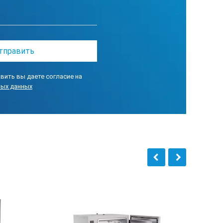
 самописцем и графическим
ую температуру, а так же график
 программ. Каждая программа может
оляет передавать на компьютер
вить вы даете согласие на
нюю границы температуры
ных данных
чески (не с компьютера).
ества. При срабатывании –
убки для подключения сушильных
Патрубки могут быть с клапаном типа
ца на флэш карту.