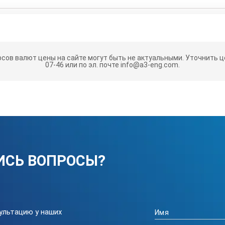
рсов валют цены на сайте могут быть не актуальными.
Уточнить це
07-46 или по эл. почте info@a3-eng.com.
м
ИСЬ ВОПРОСЫ?
ультацию у наших
ПЦИИ СНОЛ-3,5.3,5.3,5/3,5-Н2: