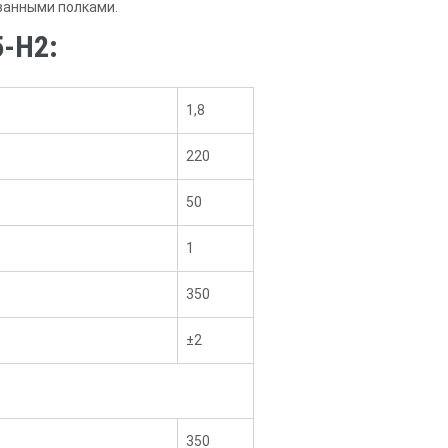
ванными полками.
-Н2:
1,8
220
50
1
350
±2
350