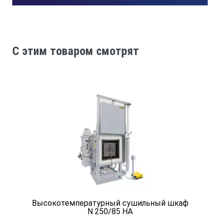
Диапазон автоматического регулирования температуры, °С
50 — 350
C этим товаром смотрят
Стабильность температуры в установившемся тепловом реж
+/- 2
Размеры рабочей камеры , мм, не менее: ширина*глубина*
390 х 445 х 390
Габаритные размеры, мм, не более: ширина*глубина*высот
Высокотемпературный сушильный шкаф
675 х 625 х 600
N 250/85 HA