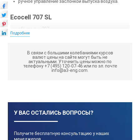
ручное управление заслонкой выпуска воздуха.
Ecocell 707 SL
объем, л — 707;
Подробнее
двудверное исполнение;
количество полок, стандартно/максимально — 2/19;
В связи с большими колебаниями курсов
валют цены на сайте могут быть не
на роликах;
актуальными.
Уточнить цены можно по
телефону +7 (495) 120-07-46 или по эл. почте
габариты, ШхВхГ, мм — 1160×1910×790;
info@a3-eng.com.
размеры камеры, ШхВхГ, мм — 940×1410×540;
вес, кг — 215.
Аксессуары и опции:
У ВАС ОСТАЛИСЬ ВОПРОСЫ?
независимый датчик Рt 100;
полка проволочная хром./нерж. сталь;
Получите бесплатную консультацию у наших
каплеприемник, листовой металл, нерж. сталь;
менеджеров,