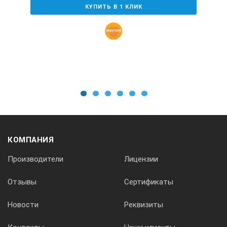
Стандартное количество полок
КУПИТЬ В 1 КЛИК
1
Макс. мощность (все полки), Вт
2000
1
2
3
4
5
6
Напряжение, В
КОМПАНИЯ
220
Производители
Лицензии
Отзывы
Сертификаты
Новости
Реквизиты