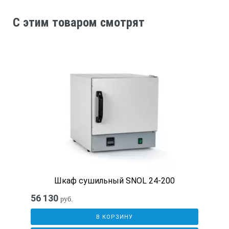
C этим товаром смотрят
385
Глубина камеры, мм
330
Максимальное количество разъемов
4
Стандартное количество разъемов
Шкаф сушильный SNOL 24-200
56 130
руб.
2
В КОРЗИНУ