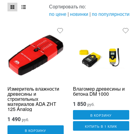
Сортировать по:
по цене
|
новинки
|
по популярности
mse2_chunk_default
mse2_chunk_alternate
Измеритель влажности
Влагомер древесины и
древесины и
бетона DM 1000
строительных
материалов ADA ZHT
1 850
руб.
125 Analog
В КОРЗИНУ
1 490
руб.
КУПИТЬ В 1 КЛИК
В КОРЗИНУ