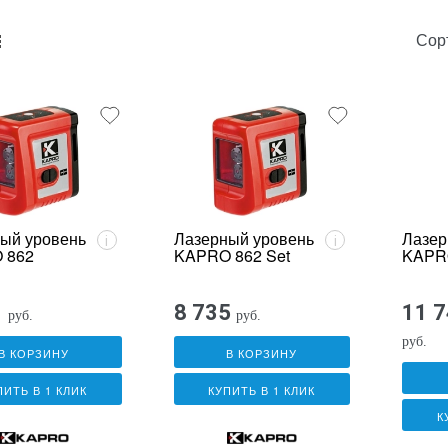
Сор
unk_default
e2_chunk_alternate
ый уровень
Лазерный уровень
Лазер
i
i
 862
KAPRO 862 Set
KAPR
1
8 735
11 
руб.
руб.
руб.
В КОРЗИНУ
В КОРЗИНУ
ПИТЬ В 1 КЛИК
КУПИТЬ В 1 КЛИК
К