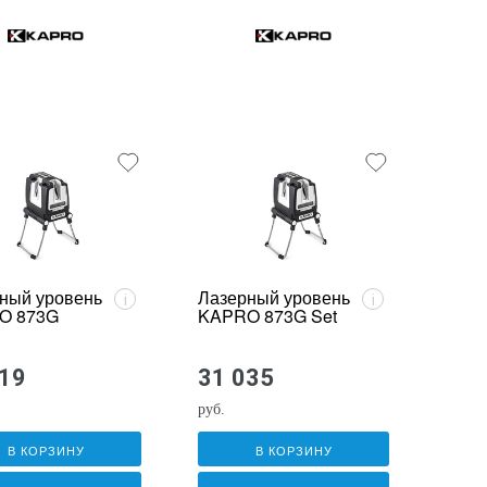
ный уровень
Лазерный уровень
i
i
O 873G
KAPRO 873G Set
919
31 035
руб.
В КОРЗИНУ
В КОРЗИНУ