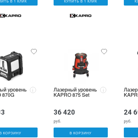
ПИТЬ В 1 КЛИК
КУПИТЬ В 1 КЛИК
К
ый уровень
Лазерный уровень
Лазер
i
i
 870G
KAPRO 875 Set
KAPR
33
36 420
24 
руб.
руб.
В КОРЗИНУ
В КОРЗИНУ