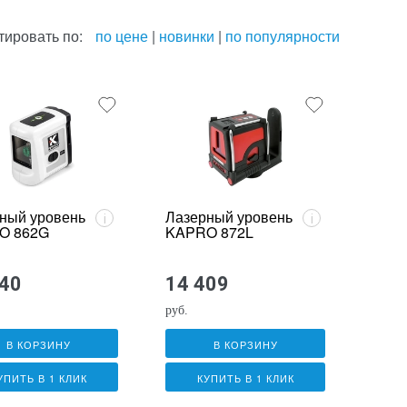
тировать по:
по цене
|
новинки
|
по популярности
ный уровень
Лазерный уровень
i
i
O 862G
KAPRO 872L
740
14 409
руб.
В КОРЗИНУ
В КОРЗИНУ
УПИТЬ В 1 КЛИК
КУПИТЬ В 1 КЛИК