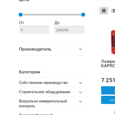
mse2_ch
ms
От
До
Производитель
Лазерн
KAPRO
Категории
7 25
Собственное производство
Строительное оборудование
Визуально измерительный
КУ
контроль
Радиографический