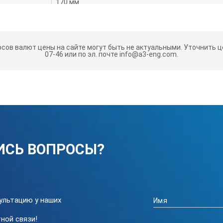
170 мм
60 А/см (измерено на железном стержне 50х20 м
рсов валют цены на сайте могут быть не актуальными.
Уточнить це
17 кг
07-46 или по эл. почте info@a3-eng.com.
щего трансформатора для электромагнита TWM 42 А/N (отвечает
7 кг
230/42В, 50 Гц +/-10%
ИСЬ ВОПРОСЫ?
ультацию у наших
ной связи!