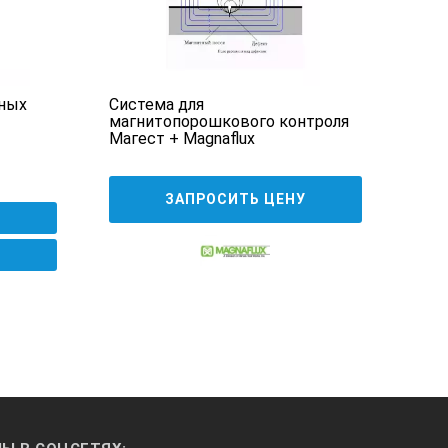
ных
Система для
Маг
магнитопорошкового контроля
деф
Магест + Magnaflux
ЗАПРОСИТЬ ЦЕНУ