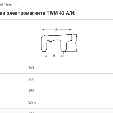
ой тары.
ки электромагнита TWM 42 A/N:
168
268
158
3,5 кг