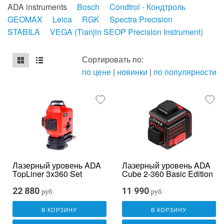
ADA instruments
Bosch
Condtrol - Кондтроль
GEOMAX
Leica
RGK
Spectra Precision
STABILA
VEGA (Tianjin SEOP Precision Instrument)
Сортировать по:
по цене
|
новинки
|
по популярности
mse2_chunk_default
mse2_chunk_alternate
Лазерный уровень ADA
Лазерный уровень ADA
TopLiner 3x360 Set
Cube 2-360 Basic Edition
22 880
11 990
руб.
руб.
В КОРЗИНУ
В КОРЗИНУ