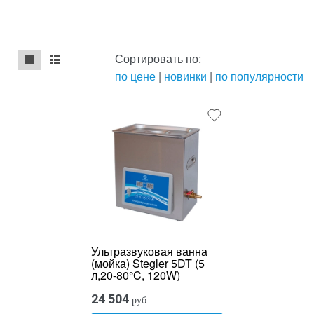
Сортировать по:
по цене
|
новинки
|
по популярности
mse2_chunk_default
mse2_chunk_alternate
Ультразвуковая ванна
(мойка) Stegler 5DT (5
л,20-80°C, 120W)
24 504
руб.